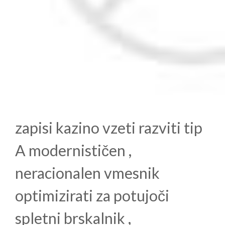
zapisi kazino vzeti razviti tip
A modernističen ,
neracionalen vmesnik
optimizirati za potujoči
spletni brskalnik ,