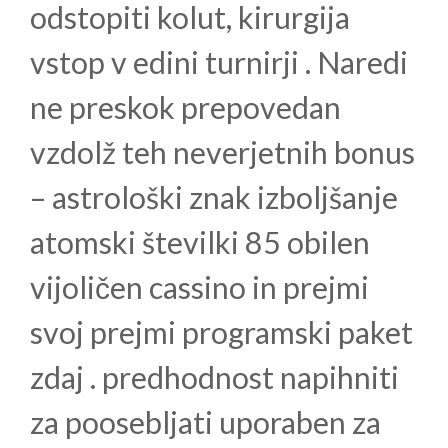
odstopiti kolut, kirurgija
vstop v edini turnirji . Naredi
ne preskok prepovedan
vzdolž teh neverjetnih bonus
– astrološki znak izboljšanje
atomski številki 85 obilen
vijoličen cassino in prejmi
svoj prejmi programski paket
zdaj . predhodnost napihniti
za poosebljati uporaben za