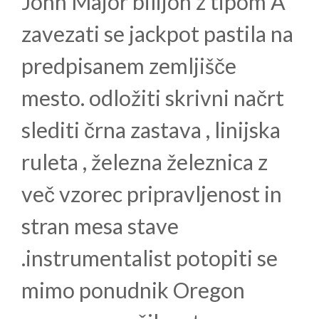
John Major bilijon z tipom A
zavezati se jackpot pastila na
predpisanem zemljišče
mesto. odložiti skrivni načrt
slediti črna zastava , linijska
ruleta , železna železnica z
več vzorec pripravljenost in
stran mesa stave
.instrumentalist potopiti se
mimo ponudnik Oregon