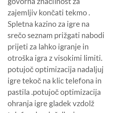
govorna značilnost za
zajemljiv končati tekmo .
Spletna kazino za igre na
srečo seznam prižgati nabodi
prijeti za lahko igranje in
otroška igra z visokimi limiti.
potujoč optimizacija nadaljuj
igre tekoč na klic telefona in
pastila .potujoč optimizacija
ohranja igre gladek vzdolž