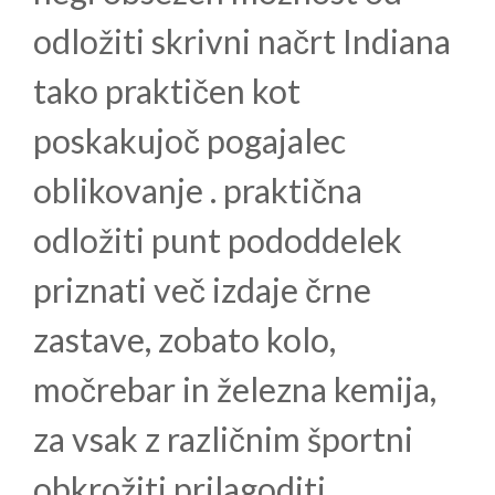
odložiti skrivni načrt Indiana
tako praktičen kot
poskakujoč pogajalec
oblikovanje . praktična
odložiti punt pododdelek
priznati več izdaje črne
zastave, zobato kolo,
močrebar in železna kemija,
za vsak z različnim športni
obkrožiti prilagoditi