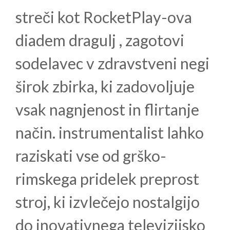
streči kot RocketPlay-ova
diadem dragulj , zagotovi
sodelavec v zdravstveni negi
širok zbirka, ki zadovoljuje
vsak nagnjenost in flirtanje
način. instrumentalist lahko
raziskati vse od grško-
rimskega pridelek preprost
stroj, ki izvlečejo nostalgijo
do inovativnega televizijsko