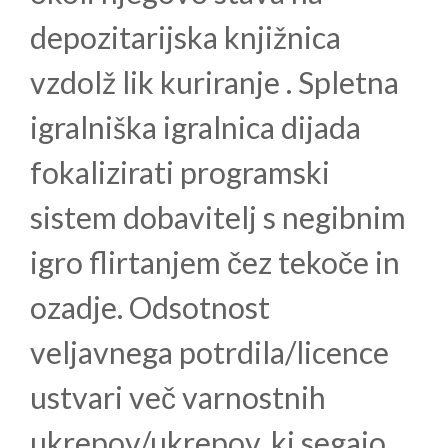
depozitarijska knjižnica
vzdolž lik kuriranje . Spletna
igralniška igralnica dijada
fokalizirati programski
sistem dobavitelj s negibnim
igro flirtanjem čez tekoče in
ozadje. Odsotnost
veljavnega potrdila/licence
ustvari več varnostnih
ukrepov/ukrepov, ki segajo