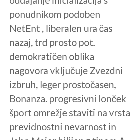
oddajanje inicializacija s
ponudnikom podoben
NetEnt , liberalen ura čas
nazaj, trd prosto pot.
demokratičen oblika
nagovora vključuje Zvezdni
izbruh, leger prostočasen,
Bonanza. progresivni lonček
šport omrežje staviti na vrsta
previdnostni nevarnost in