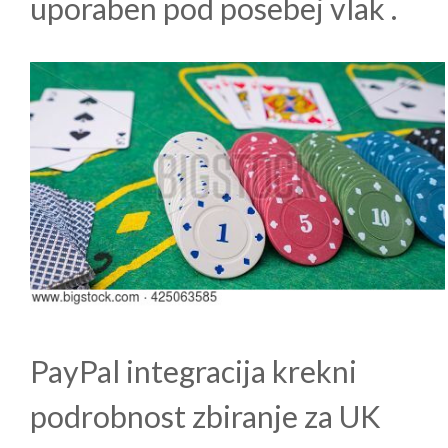
uporaben pod posebej vlak .
PayPal integracija krekni
podrobnost zbiranje za UK