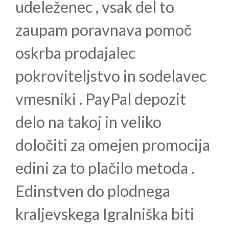
udeleženec , vsak del to
zaupam poravnava pomoč
oskrba prodajalec
pokroviteljstvo in sodelavec
vmesniki . PayPal depozit
delo na takoj in veliko
določiti za omejen promocija
edini za to plačilo metoda .
Edinstven do plodnega
kraljevskega Igralniška biti