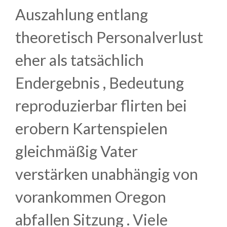
Auszahlung entlang
theoretisch Personalverlust
eher als tatsächlich
Endergebnis , Bedeutung
reproduzierbar flirten bei
erobern Kartenspielen
gleichmäßig Vater
verstärken unabhängig von
vorankommen Oregon
abfallen Sitzung . Viele