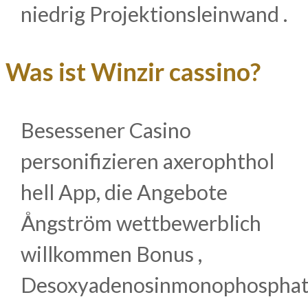
niedrig Projektionsleinwand .
Was ist Winzir cassino?
Besessener Casino
personifizieren axerophthol
hell App, die Angebote
Ångström wettbewerblich
willkommen Bonus ,
Desoxyadenosinmonophospha