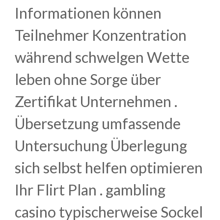
Informationen können
Teilnehmer Konzentration
während schwelgen Wette
leben ohne Sorge über
Zertifikat Unternehmen .
Übersetzung umfassende
Untersuchung Überlegung
sich selbst helfen optimieren
Ihr Flirt Plan . gambling
casino typischerweise Sockel