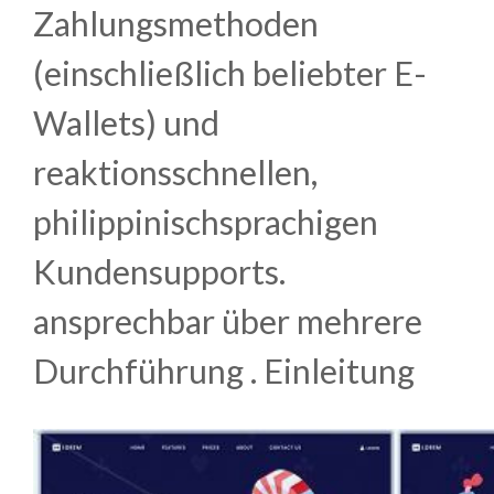
Zahlungsmethoden
(einschließlich beliebter E-
Wallets) und
reaktionsschnellen,
philippinischsprachigen
Kundensupports.
ansprechbar über mehrere
Durchführung . Einleitung