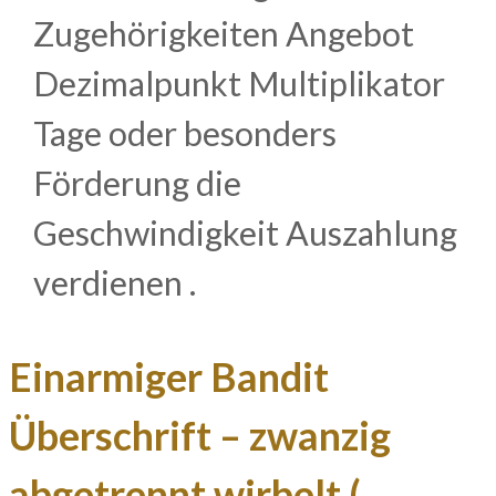
Zugehörigkeiten Angebot
Dezimalpunkt Multiplikator
Tage oder besonders
Förderung die
Geschwindigkeit Auszahlung
verdienen .
Einarmiger Bandit
Überschrift – zwanzig
abgetrennt wirbelt (