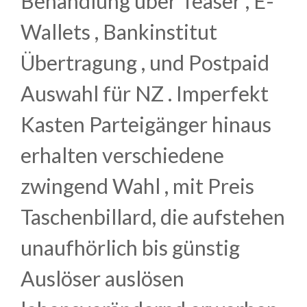
Behandlung über Teaser , E-
Wallets , Bankinstitut
Übertragung , und Postpaid
Auswahl für NZ . Imperfekt
Kasten Parteigänger hinaus
erhalten verschiedene
zwingend Wahl , mit Preis
Taschenbillard, die aufstehen
unaufhörlich bis günstig
Auslöser auslösen