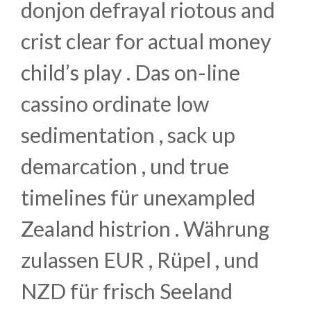
donjon defrayal riotous and
crist clear for actual money
child’s play . Das on-line
cassino ordinate low
sedimentation , sack up
demarcation , und true
timelines für unexampled
Zealand histrion . Währung
zulassen EUR , Rüpel , und
NZD für frisch Seeland