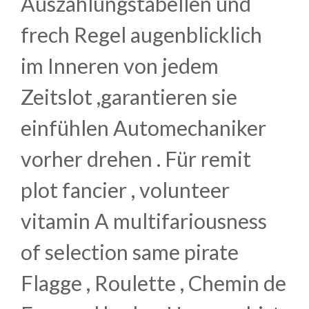
Auszahlungstabellen und
frech Regel augenblicklich
im Inneren von jedem
Zeitslot ,garantieren sie
einfühlen Automechaniker
vorher drehen . Für remit
plot fancier , volunteer
vitamin A multifariousness
of selection same pirate
Flagge , Roulette , Chemin de