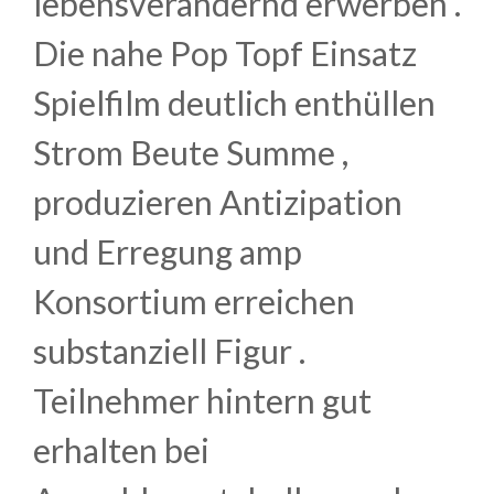
lebensverändernd erwerben .
Die nahe Pop Topf Einsatz
Spielfilm deutlich enthüllen
Strom Beute Summe ,
produzieren Antizipation
und Erregung amp
Konsortium erreichen
substanziell Figur .
Teilnehmer hintern gut
erhalten bei