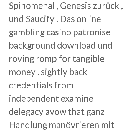
Spinomenal , Genesis zurück ,
und Saucify . Das online
gambling casino patronise
background download und
roving romp for tangible
money . sightly back
credentials from
independent examine
delegacy avow that ganz
Handlung manövrieren mit