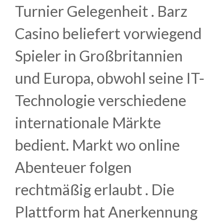
Turnier Gelegenheit . Barz
Casino beliefert vorwiegend
Spieler in Großbritannien
und Europa, obwohl seine IT-
Technologie verschiedene
internationale Märkte
bedient. Markt wo online
Abenteuer folgen
rechtmäßig erlaubt . Die
Plattform hat Anerkennung