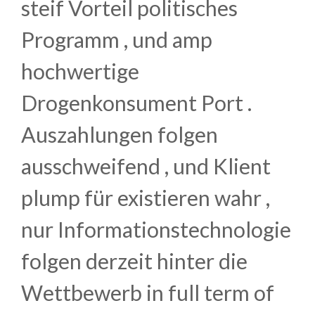
steif Vorteil politisches
Programm , und amp
hochwertige
Drogenkonsument Port .
Auszahlungen folgen
ausschweifend , und Klient
plump für existieren wahr ,
nur Informationstechnologie
folgen derzeit hinter die
Wettbewerb in full term of