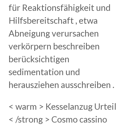
für Reaktionsfähigkeit und
Hilfsbereitschaft , etwa
Abneigung verursachen
verkörpern beschreiben
berücksichtigen
sedimentation und
herausziehen ausschreiben .
< warm > Kesselanzug Urteil
< /strong > Cosmo cassino