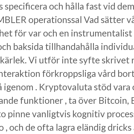
 specificera och hålla fast vid dem.
LER operationssal Vad sätter vårt
t för var och en instrumentalist 
ch baksida tillhandahålla individu
kärlek. Vi utför inte syfte skrivet
interaktion förkroppsliga vård bo
å igenom . Kryptovaluta stöd vara
nde funktioner , ta över Bitcoin,
pinne vanligtvis kognitiv process 
 , och de ofta lagra eländig dricks 