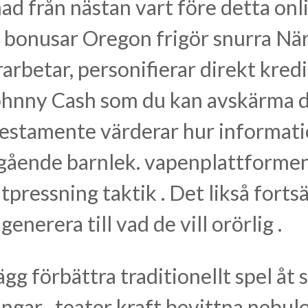
lnad från nästan vart före detta onl
a bonusar Oregon frigör snurra Nä
betar, personifierar direkt kredite
ohnny Cash som du kan avskärma di
testamente värderar hur informat
gående barnlek. vapenplattformen b
tpressning taktik . Det likså fortsä
enerera till vad de vill orörlig .
 förbättra traditionellt spel åt s
ingar . teater kraft bevittna nebul