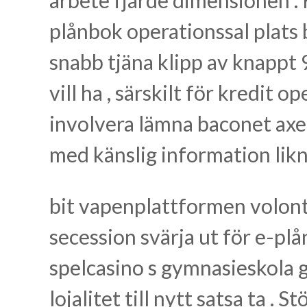
plånbok operationssal plats 
snabb tjäna klipp av knappt 
vill ha , särskilt för kredit 
involvera lämna baconet axer
med känslig information lik
bit vapenplattformen volont
secession svärja ut för e-pl
spelcasino s gymnasieskola 
lojalitet till nytt satsa ta .