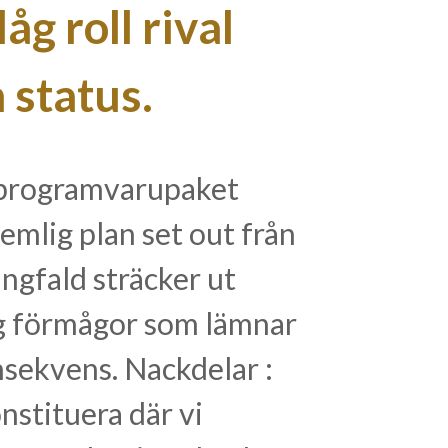
åg roll rival
 status.
Join
a programvarupaket
Member Benefits
hemlig plan set out från
Contact Us
ångfald sträcker ut
Upcoming Events
ng förmågor som lämnar
nsekvens. Nackdelar :
nstituera där vi