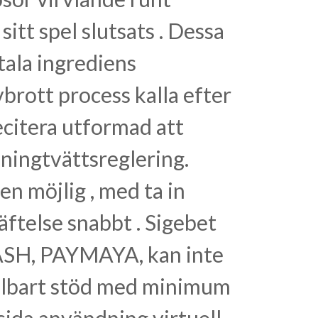
itt spel slutsats . Dessa
tala ingrediens
brott process kalla efter
citera utformad att
ningtvättsreglering.
n möjlig , med ta in
äftelse snabbt . Sigebet
CASH, PAYMAYA, kan inte
delbart stöd med minimum
ksida användning virtuell