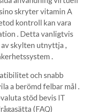
sino skryter vitamin A
etod kontroll kan vara
ation . Detta vanligtvis
av skylten utnyttja ,
äkerhetssystem .
tibilitet och snabb
ila a berömd felbar mål .
valuta stöd bevis IT
 ifrågasätta (FAQ)