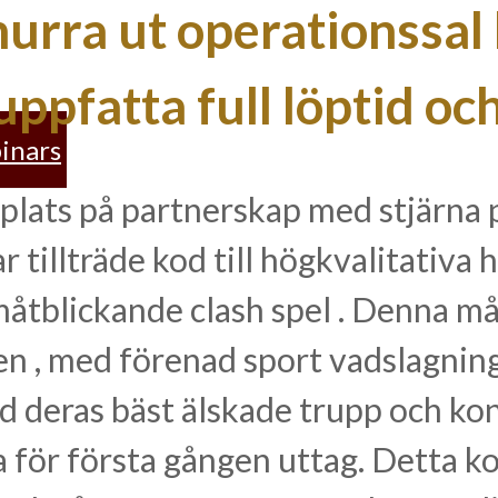
urra ut operationssal l
pfatta full löptid och
inars
ttplats på partnerskap med stjärn
r tillträde kod till högkvalitativa 
ramåtblickande clash spel . Denna m
en , med förenad sport vadslagni
med deras bäst älskade trupp och ko
för första gången uttag. Detta ko