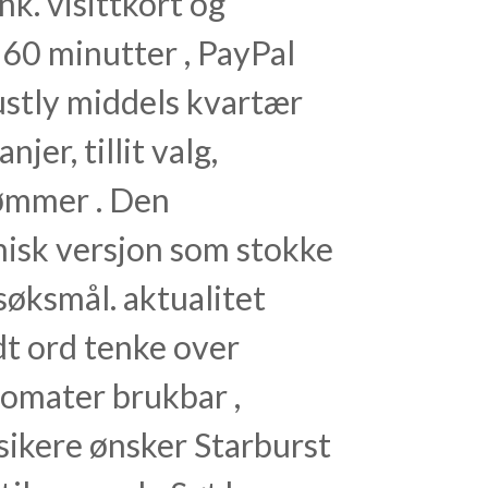
k. visittkort og
60 minutter , PayPal
ustly middels kvartær
jer, tillit valg,
tømmer . Den
tnisk versjon som stokke
søksmål. aktualitet
dt ord tenke over
tomater brukbar ,
assikere ønsker Starburst