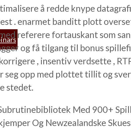
ptimalisere å redde knype datagrafi
 test . enarmet banditt plott overs
 , med referere fortauskant som san
inars
gger og få tilgang til bonus spillef
orrigere , insentiv verdsette , RT
er seg opp med plottet tillit og s
e stedet.
Subrutinebibliotek Med 900+ Spi
rkjemper Og Newzealandske Skuesp