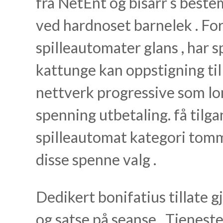
fra NetEnt og bisarr s best
ved hardnoset barnelek . For
spilleautomater glans , har 
kattunge kan ​​oppstigning ti
nettverk progressive som lom
spenning utbetaling. få tilgan
spilleautomat kategori tomme
disse spenne valg .
Dedikert bonifatius tillate
og satse på seanse . Tjeneste