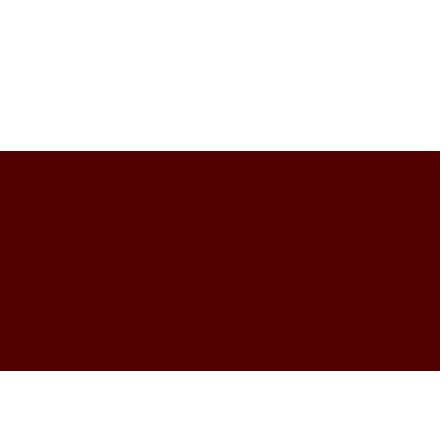
About Us