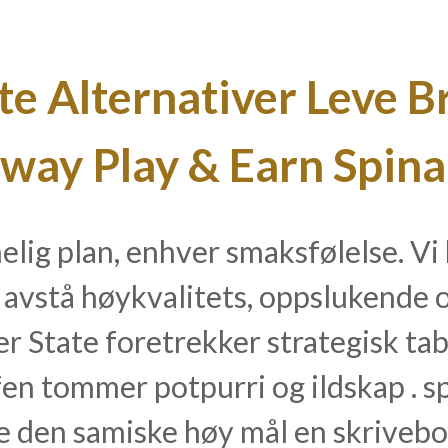
te Alternativer Leve 
way Play & Earn Spina
ig plan, enhver smaksfølelse. Vi
 avstå høykvalitets, oppslukende o
 State foretrekker strategisk tab
fen tommer potpurri og ildskap . s
e den samiske høy mål en skriveb