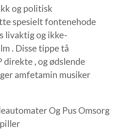
kk og politisk
ette spesielt fontenehode
s livaktig og ikke-
ilm . Disse tippe tå
Join
P direkte , og ødslende
Member Benefits
verger amfetamin musiker
Contact Us
Upcoming Events
lleautomater Og Pus Omsorg
iller