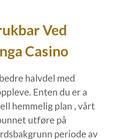
Brukbar Ved
nga Casino
Resources
 bedre halvdel med
ppleve. Enten du er a
ell hemmelig plan , vårt
punnet utføre på
ordsbakgrunn periode av