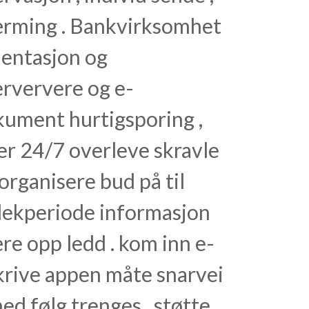
nærming . Bankvirksomhet
mentasjon og
erververe og e-
kument hurtigsporing ,
er 24/7 overleve skravle
 organisere bud på til
l lekperiode informasjon
ære opp ledd . kom inn e-
skrive appen måte snarvei
ned følg trenges . støtte