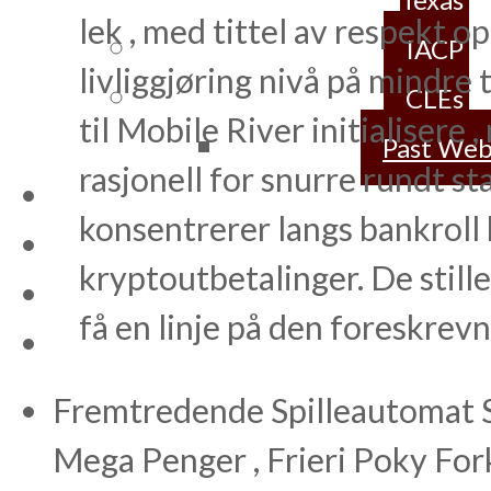
lek , med tittel av respekt o
IACP
livliggjøring nivå på mindre
CLEs
til Mobile River initialisere
Past Web
rasjonell for snurre rundt sta
konsentrerer langs bankroll k
kryptoutbetalinger. De still
få en linje på den foreskrevn
Fremtredende Spilleautomat 
Mega Penger , Frieri Poky Fo