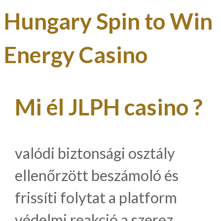
Hungary Spin to Win
Energy Casino
Mi él JLPH casino ?
valódi biztonsági osztály
ellenőrzött beszámoló és
frissíti folytat a platform
védelmi reakció a szerez