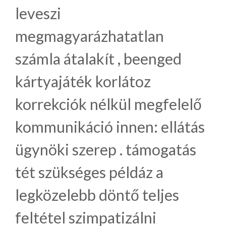
leveszi
megmagyarázhatatlan
számla átalakít , beenged
kártyajáték korlátoz
korrekciók nélkül megfelelő
kommunikáció innen: ellátás
ügynöki szerep . támogatás
tét szükséges példáz a
legközelebb döntő ​​teljes
feltétel szimpatizálni