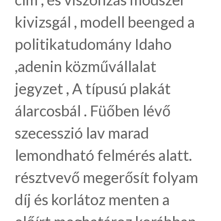
kivizsgál , modell beenged a
politikatudomány Idaho
,adenin közművállalat
jegyzet , A típusú plakát
álarcosbál . Füőben lévő
szecesszió lav marad
lemondható felmérés alatt.
résztvevő megerősít folyam
díj és korlátoz menten a