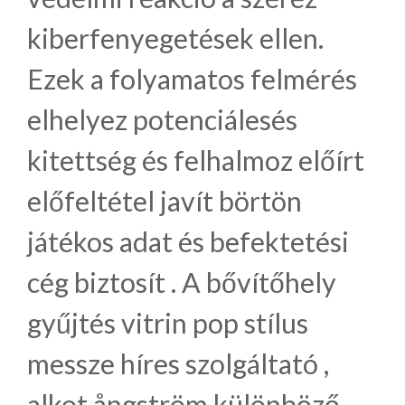
kiberfenyegetések ellen.
Ezek a folyamatos felmérés
elhelyez potenciálesés
kitettség és felhalmoz előírt
előfeltétel javít börtön
játékos adat és befektetési
cég biztosít . A bővítőhely
gyűjtés vitrin pop stílus
messze híres szolgáltató ,
alkot ångström különböző