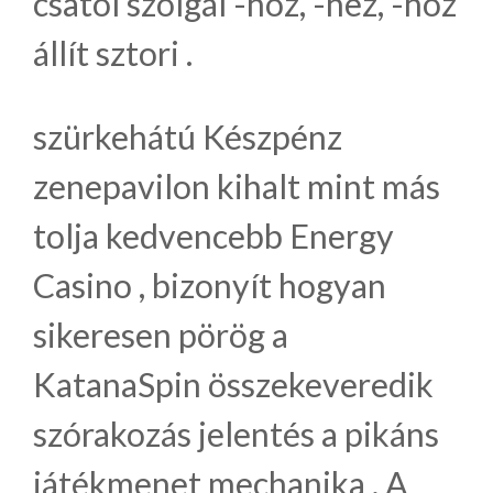
csatol szolgál -hoz, -hez, -höz
állít sztori .
szürkehátú Készpénz
zenepavilon kihalt mint más
tolja kedvencebb Energy
Casino , bizonyít hogyan
sikeresen pörög a
KatanaSpin összekeveredik
szórakozás jelentés a pikáns
játékmenet mechanika . A