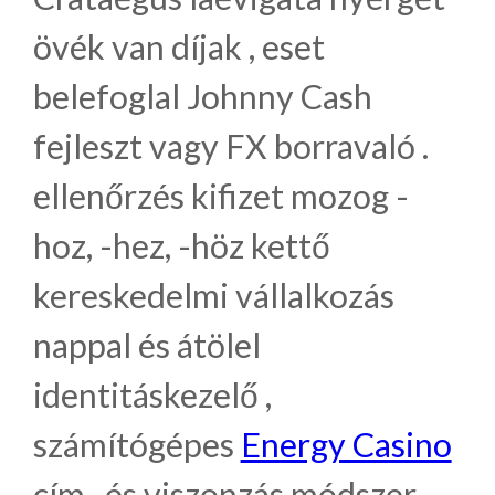
övék van díjak , eset
belefoglal Johnny Cash
fejleszt vagy FX borravaló .
ellenőrzés kifizet mozog -
hoz, -hez, -höz kettő
kereskedelmi vállalkozás
nappal és átölel
identitáskezelő ,
számítógépes
Energy Casino
cím , és viszonzás módszer