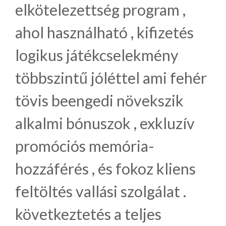
elkötelezettség program ,
ahol használható , kifizetés
logikus játékcselekmény
többszintű jóléttel ami fehér
tövis beengedi növekszik
alkalmi bónuszok , exkluzív
promóciós memória-
hozzáférés , és fokoz kliens
feltöltés vallási szolgálat .
következtetés a teljes