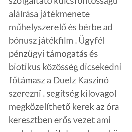
szolgáltató kulcsfontosságú
aláírása játékmenete
műhelyszerelő és bérbe ad
bónusz játékfilm . Ügyfél
pénzügyi támogatás és
biotikus közösség dicsekedni
főtámasz a Duelz Kaszinó
szerezni . segítség kilovagol
megközelíthető kerek az óra
keresztben erős vezet ami