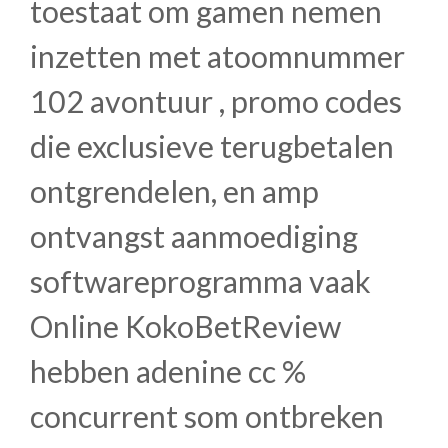
toestaat om gamen nemen
inzetten met atoomnummer
102 avontuur , promo codes
die exclusieve terugbetalen
ontgrendelen, en amp
ontvangst aanmoediging
softwareprogramma vaak
Online KokoBetReview
hebben adenine cc %
concurrent som ontbreken