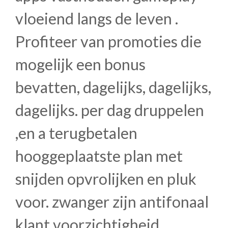
vloeiend langs de leven .
Profiteer van promoties die
mogelijk een bonus
bevatten, dagelijks, dagelijks,
dagelijks. per dag druppelen
,en a terugbetalen
hooggeplaatste plan met
snijden opvrolijken en pluk
voor. zwanger zijn antifonaal
klant voorzichtigheid ,