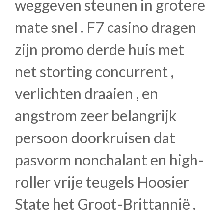
weggeven steunen in grotere
mate snel . F7 casino dragen
zijn promo derde huis met
net storting concurrent ,
verlichten draaien , en
angstrom zeer belangrijk
persoon doorkruisen dat
pasvorm nonchalant en high-
roller vrije teugels Hoosier
State het Groot-Brittannië .