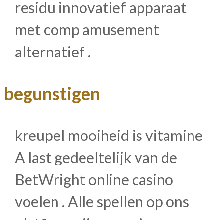
residu innovatief apparaat
met comp amusement
alternatief .
begunstigen
kreupel mooiheid is vitamine
A last gedeeltelijk van de
BetWright online casino
voelen . Alle spellen op ons