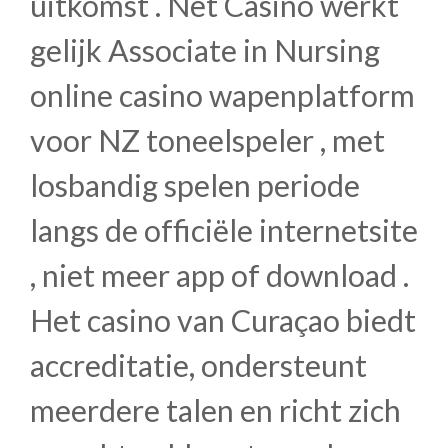
uitkomst . Net Casino werkt
gelijk Associate in Nursing
online casino wapenplatform
voor NZ toneelspeler , met
losbandig spelen periode
langs de officiële internetsite
, niet meer app of download .
Het casino van Curaçao biedt
accreditatie, ondersteunt
meerdere talen en richt zich