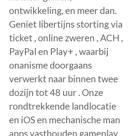
ontwikkeling, en meer dan.
Geniet libertijns storting via
ticket , online zweren , ACH ,
PayPal en Play+ , waarbij
onanisme doorgaans
verwerkt naar binnen twee
dozijn tot 48 uur . Onze
rondtrekkende landlocatie
en iOS en mechanische man
apps vasthouden gameplay