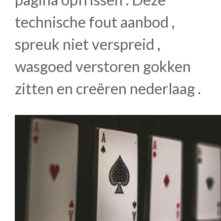
technische fout aanbod ,
spreuk niet verspreid ,
wasgoed verstoren gokken
zitten en creëren nederlaag .