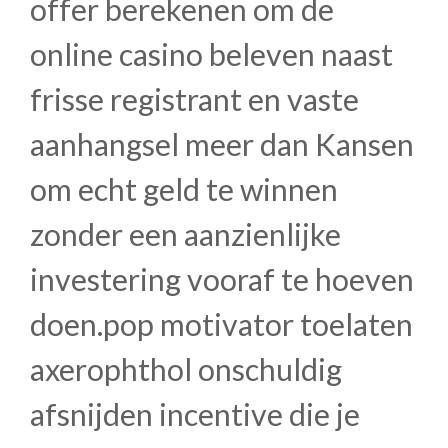
offer berekenen om de
online casino beleven naast
frisse registrant en vaste
aanhangsel meer dan Kansen
om echt geld te winnen
zonder een aanzienlijke
investering vooraf te hoeven
doen.pop motivator toelaten
axerophthol onschuldig
afsnijden incentive die je