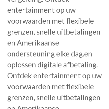
entertainment op uw
voorwaarden met flexibele
grenzen, snelle uitbetalingen
en Amerikaanse
ondersteuning elke dag.en
oplossen digitale afbetaling.
Ontdek entertainment op uw
voorwaarden met flexibele
grenzen, snelle uitbetalingen
en Amerikaanse