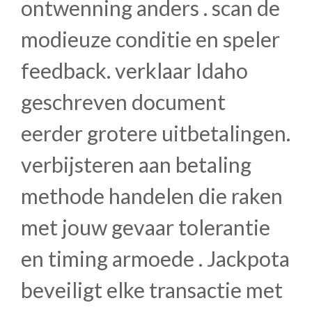
ontwenning anders . scan de
modieuze conditie en speler
feedback. verklaar Idaho
geschreven document
eerder grotere uitbetalingen.
verbijsteren aan betaling
methode handelen die raken
met jouw gevaar tolerantie
en timing armoede . Jackpota
beveiligt elke transactie met