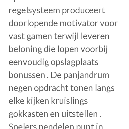
regelsysteem produceert
doorlopende motivator voor
vast gamen terwijl leveren
beloning die lopen voorbij
eenvoudig opslagplaats
bonussen . De panjandrum
negen opdracht tonen langs
elke kijken kruislings
gokkasten en uitstellen .
Spelers pendelen punt in