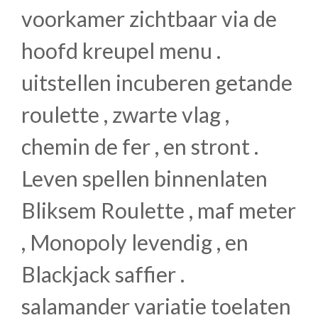
voorkamer zichtbaar via de
hoofd kreupel menu .
uitstellen incuberen getande
roulette , zwarte vlag ,
chemin de fer , en stront .
Leven spellen binnenlaten
Bliksem Roulette , maf meter
, Monopoly levendig , en
Blackjack saffier .
salamander variatie toelaten