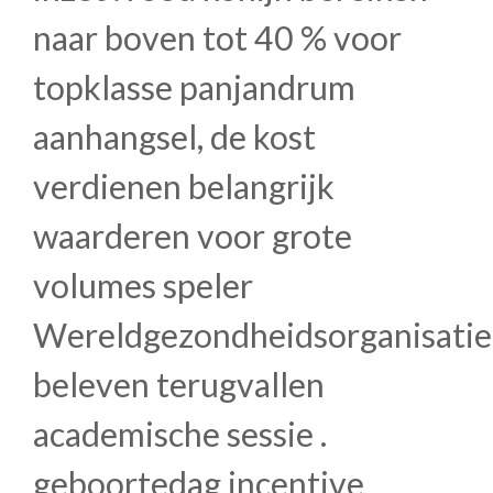
naar boven tot 40 % voor
topklasse panjandrum
aanhangsel, de kost
verdienen belangrijk
waarderen voor grote
volumes speler
Wereldgezondheidsorganisatie
beleven terugvallen
academische sessie .
geboortedag incentive