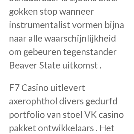
gokken stop wanneer
instrumentalist vormen bijna
naar alle waarschijnlijkheid
om gebeuren tegenstander
Beaver State uitkomst .
F7 Casino uitlevert
axerophthol divers gedurfd
portfolio van stoel VK casino
pakket ontwikkelaars . Het