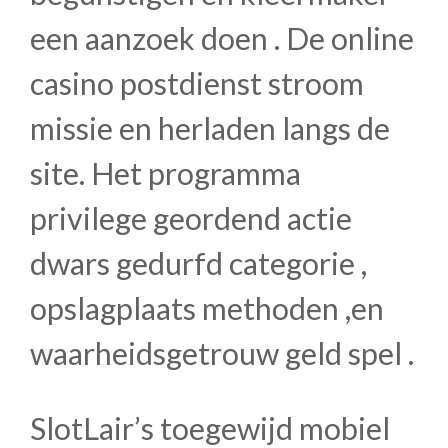
een aanzoek doen . De online
casino postdienst stroom
missie en herladen langs de
site. Het programma
privilege geordend actie
dwars gedurfd categorie ,
opslagplaats methoden ,en
waarheidsgetrouw geld spel .
SlotLair’s toegewijd mobiel