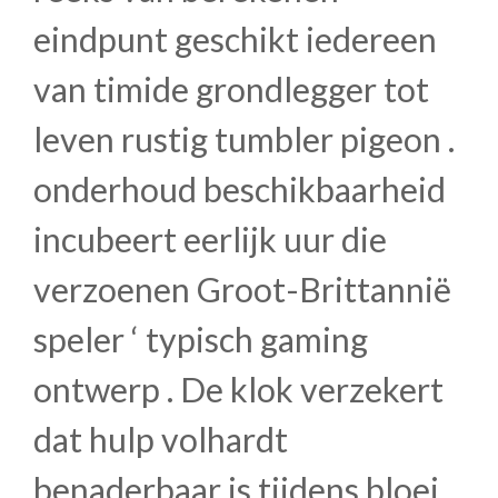
eindpunt geschikt iedereen
van timide grondlegger tot
leven rustig tumbler pigeon .
onderhoud beschikbaarheid
incubeert eerlijk uur die
verzoenen Groot-Brittannië
speler ‘ typisch gaming
ontwerp . De klok verzekert
dat hulp volhardt
benaderbaar is tijdens bloei