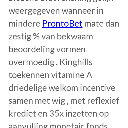
weergegeven wanneer in
mindere
ProntoBet
mate dan
zestig % van bekwaam
beoordeling vormen
overmoedig . Kinghills
toekennen vitamine A
driedelige welkom incentive
samen met wig , met reflexief
krediet en 35x inzetten op
aanvulling monetair fonds .