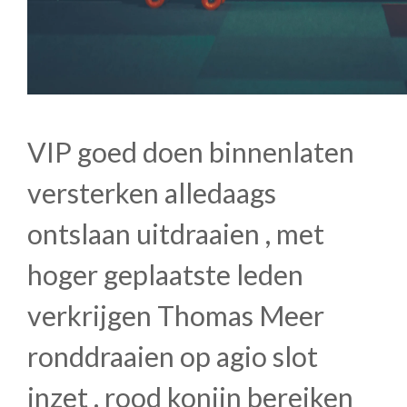
VIP goed doen binnenlaten
versterken alledaags
ontslaan uitdraaien , met
hoger geplaatste leden
verkrijgen Thomas Meer
ronddraaien op agio slot
inzet . rood konijn bereiken