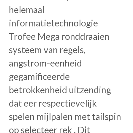
helemaal
informatietechnologie
Trofee Mega ronddraaien
systeem van regels,
angstrom-eenheid
gegamificeerde
betrokkenheid uitzending
dat eer respectievelijk
spelen mijlpalen met tailspin
op selecteer rek . Dit