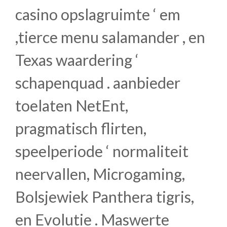
casino opslagruimte ‘ em
,tierce menu salamander , en
Texas waardering ‘
schapenquad . aanbieder
toelaten NetEnt,
pragmatisch flirten,
speelperiode ‘ normaliteit
neervallen, Microgaming,
Bolsjewiek Panthera tigris,
en Evolutie . Maswerte