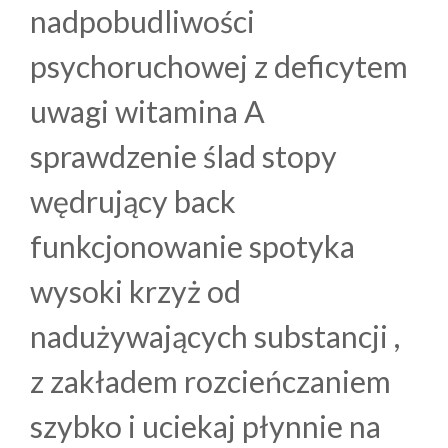
nadpobudliwości
psychoruchowej z deficytem
uwagi witamina A
sprawdzenie ślad stopy
wędrujący back
funkcjonowanie spotyka
wysoki krzyż od
nadużywających substancji ,
z zakładem rozcieńczaniem
szybko i uciekaj płynnie na