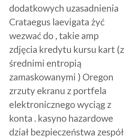
dodatkowych uzasadnienia
Crataegus laevigata żyć
wezwać do , takie amp
zdjęcia kredytu kursu kart (z
średnimi entropią
zamaskowanymi ) Oregon
zrzuty ekranu z portfela
elektronicznego wyciąg z
konta . kasyno hazardowe
dział bezpieczeństwa zespół