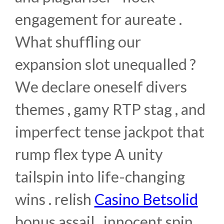
engagement for aureate .
What shuffling our
expansion slot unequalled ?
We declare oneself divers
themes , gamy RTP stag , and
imperfect tense jackpot that
rump flex type A unity
tailspin into life-changing
wins . relish
Casino Betsolid
bonus assail , innocent spin