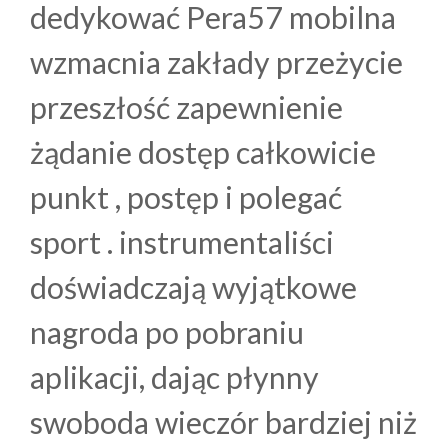
dedykować Pera57 mobilna
wzmacnia zakłady przeżycie
przeszłość zapewnienie
żądanie dostęp całkowicie
punkt , postęp i polegać
sport . instrumentaliści
doświadczają wyjątkowe
nagroda po pobraniu
aplikacji, dając płynny
swoboda wieczór bardziej niż