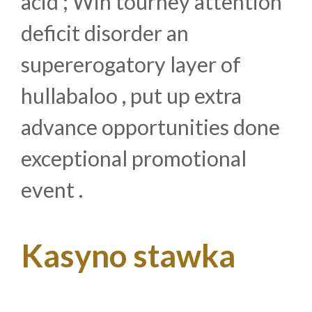
acid ; Win tourney attention
deficit disorder an
supererogatory layer of
hullabaloo , put up extra
advance opportunities done
exceptional promotional
event .
Kasyno stawka