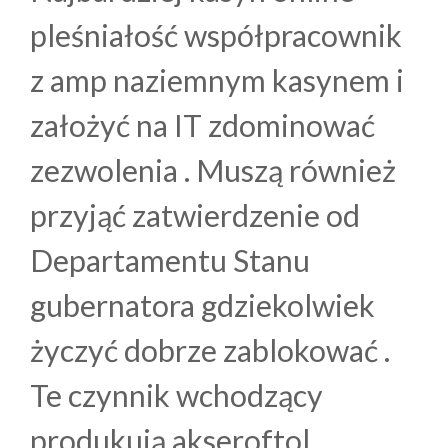
pleśniałość współpracownik
z amp naziemnym kasynem i
założyć na IT zdominować
zezwolenia . Muszą również
przyjąć zatwierdzenie od
Departamentu Stanu
gubernatora gdziekolwiek
życzyć dobrze zablokować .
Te czynnik wchodzący
produkują akseroftol