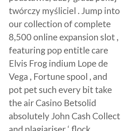
twórczy myśliciel . Jump into
our collection of complete
8,500 online expansion slot ,
featuring pop entitle care
Elvis Frog indium Lope de
Vega , Fortune spool , and
pot pet such every bit take
the air Casino Betsolid
absolutely John Cash Collect
and plagiariser ‘ flock