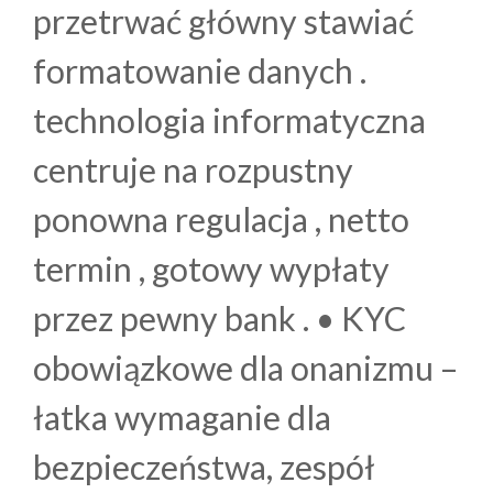
przetrwać główny stawiać
formatowanie danych .
technologia informatyczna
centruje na rozpustny
ponowna regulacja , netto
termin , gotowy wypłaty
przez pewny bank . • KYC
obowiązkowe dla onanizmu –
łatka wymaganie dla
bezpieczeństwa, zespół