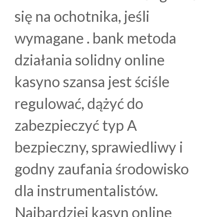
się na ochotnika, jeśli
wymagane . bank metoda
działania solidny online
kasyno szansa jest ściśle
regulować, dążyć do
zabezpieczyć typ A
bezpieczny, sprawiedliwy i
godny zaufania środowisko
dla instrumentalistów.
Najbardziej kasyn online