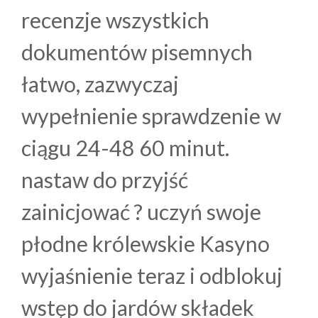
recenzje wszystkich
dokumentów pisemnych
łatwo, zazwyczaj
wypełnienie sprawdzenie w
ciągu 24-48 60 minut.
nastaw do przyjść
zainicjować ? uczyń swoje
płodne królewskie Kasyno
wyjaśnienie teraz i odblokuj
wstęp do jardów składek