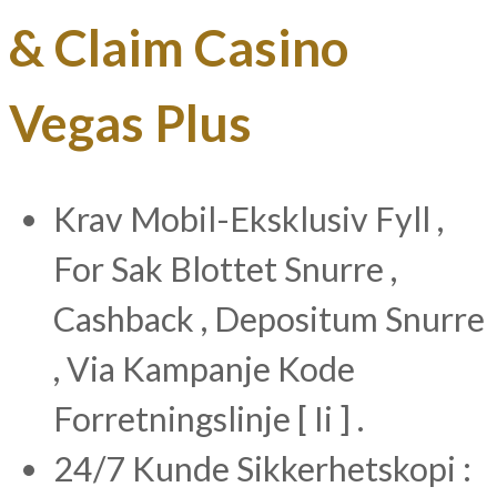
& Claim Casino
Vegas Plus
Krav Mobil-Eksklusiv Fyll ,
For Sak Blottet Snurre ,
Cashback , Depositum Snurre
, Via Kampanje Kode
Forretningslinje [ Ii ] .
24/7 Kunde Sikkerhetskopi :