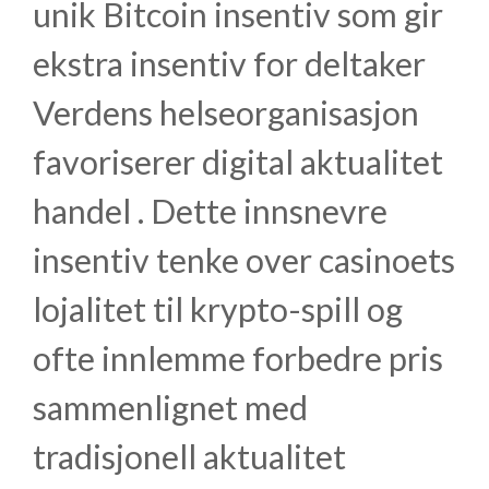
unik Bitcoin insentiv som gir
ekstra insentiv for deltaker
Verdens helseorganisasjon
favoriserer digital aktualitet
handel . Dette innsnevre
insentiv tenke over casinoets
lojalitet til krypto-spill og
ofte innlemme forbedre pris
sammenlignet med
tradisjonell aktualitet