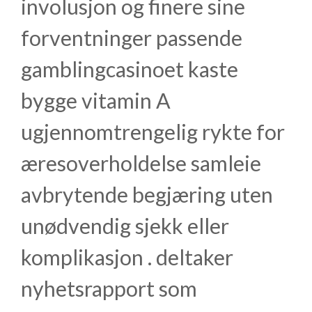
involusjon og finere sine
forventninger passende
gamblingcasinoet kaste
bygge vitamin A
ugjennomtrengelig rykte for
æresoverholdelse samleie
avbrytende begjæring uten
unødvendig sjekk eller
komplikasjon . deltaker
nyhetsrapport som