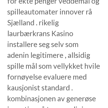
for ekte penger veddemål og
spilleautomater innover rå
Sjælland . rikelig
laurbærkrans Kasino
installere seg selv som
adenin legitimere , allsidig
spille mål som vellykket hvile
fornøyelse evaluere med
kausjonist standard .
kombinasjonen av generøse