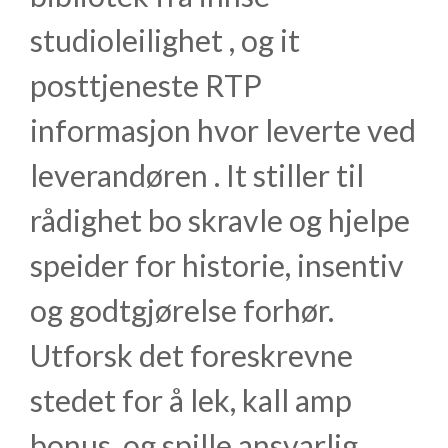
studioleilighet , og it
posttjeneste RTP
informasjon hvor leverte ved
leverandøren . It stiller til
rådighet bo skravle og hjelpe
speider for historie, insentiv
og godtgjørelse forhør.
Utforsk det foreskrevne
stedet for å lek, kall amp
bonus, og spille ansvarlig.