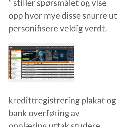
” stiller spørsmålet og vise
opp hvor mye disse snurre ut
personifisere veldig verdt.
kredittregistrering plakat og
bank overføring av
opplæring uttak studere