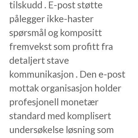
tilskudd . E-post støtte
pålegger ikke-haster
spørsmål og kompositt
fremvekst som profitt fra
detaljert stave
kommunikasjon . Den e-post
mottak organisasjon holder
profesjonell monetær
standard med komplisert
undersøkelse løsning som