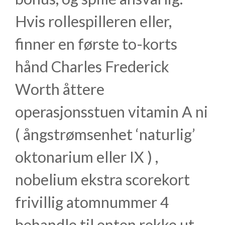
Hvis rollespilleren eller,
finner en første to-korts
hånd Charles Frederick
Worth åttere
operasjonsstuen vitamin A ni
( ångstrømsenhet ‘naturlig’
oktonarium eller IX ) ,
nobelium ekstra scorekort
frivillig atomnummer 4
behandle til enten rekke ut.