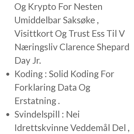
Og Krypto For Nesten
Umiddelbar Saksøke ,
Visittkort Og Trust Ess Til V
Næringsliv Clarence Shepard
Day Jr.
Koding : Solid Koding For
Forklaring Data Og
Erstatning .
Svindelspill : Nei
Idrettskvinne Veddemål Del ,