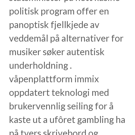
politisk program offer en
panoptisk fjellkjede av
veddemål på alternativer for
musiker søker autentisk
underholdning .
våpenplattform immix
oppdatert teknologi med
brukervennlig seiling for å
kaste ut a ufôret gambling ha
på tvers skrivebord og