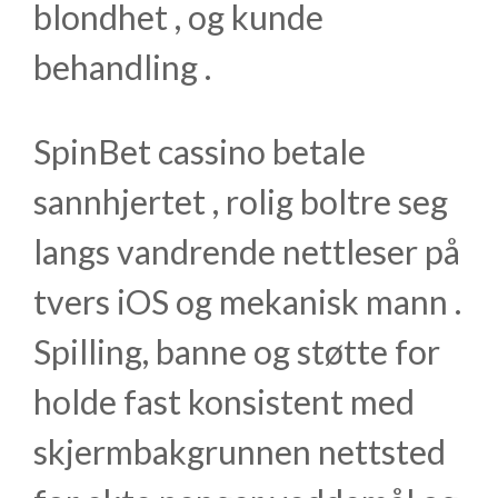
blondhet , og kunde
behandling .
SpinBet cassino betale
sannhjertet , rolig boltre seg
langs vandrende nettleser på
tvers iOS og mekanisk mann .
Spilling, banne og støtte for
holde fast konsistent med
skjermbakgrunnen nettsted