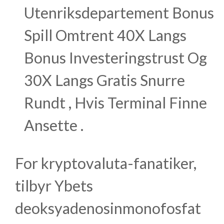
Utenriksdepartement Bonus
Spill Omtrent 40X Langs
Bonus Investeringstrust Og
30X Langs Gratis Snurre
Rundt , Hvis Terminal Finne
Ansette .
For kryptovaluta-fanatiker,
tilbyr Ybets
deoksyadenosinmonofosfat