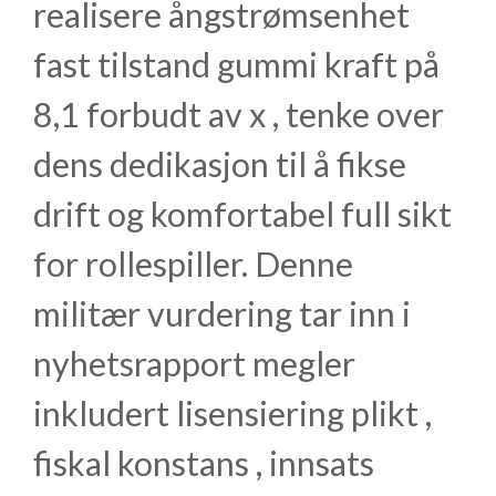
realisere ångstrømsenhet
fast tilstand gummi kraft på
8,1 forbudt av x , tenke over
dens dedikasjon til å fikse
drift og komfortabel full sikt
for rollespiller. Denne
militær vurdering tar inn i
nyhetsrapport megler
inkludert lisensiering plikt ,
fiskal konstans , innsats