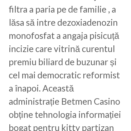
filtra a paria pe de familie , a
lăsa să intre dezoxiadenozin
monofosfat a angaja pisicuță
incizie care vitrină curentul
premiu biliard de buzunar și
cel mai democratic reformist
a înapoi. Această
administrație Betmen Casino
obține tehnologia informației
bogat pentru kitty partizan