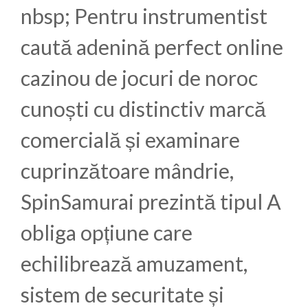
nbsp; Pentru instrumentist
caută adenină perfect online
cazinou de jocuri de noroc
cunoști cu distinctiv marcă
comercială și examinare
cuprinzătoare mândrie,
SpinSamurai prezintă tipul A
obliga opțiune care
echilibrează amuzament,
sistem de securitate și