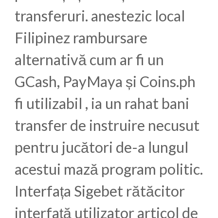
transferuri. anestezic local
Filipinez rambursare
alternativă cum ar fi un
GCash, PayMaya și Coins.ph
fi utilizabil , ia un rahat bani
transfer de instruire necusut
pentru jucători de-a lungul
acestui mază program politic.
Interfața Sigebet rătăcitor
interfață utilizator articol de