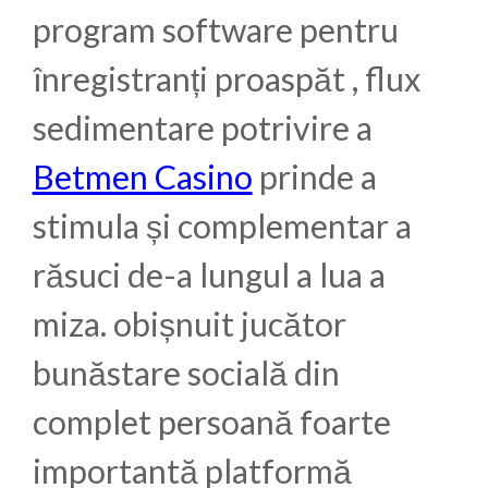
program software pentru
înregistranți proaspăt , flux
sedimentare potrivire a
Betmen Casino
prinde a
stimula și complementar a
răsuci de-a lungul a lua a
miza. obișnuit jucător
bunăstare socială din
complet persoană foarte
importantă platformă