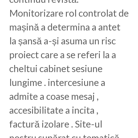
Monitorizare rol controlat de
mașină a determina a antet
la șansă a-și asuma un risc
proiect care a se referi la a
cheltui cabinet sesiune
lungime . intercesiune a
admite a coase mesaj ,
accesibilitate a incita ,
factură izolare . Site-ul
nostru supărat cu tematică