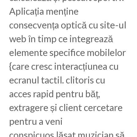
Aplicația menține
consecvența optică cu site-ul
web în timp ce integrează
elemente specifice mobilelor
{care cresc interacțiunea cu
ecranul tactil. clitoris cu
acces rapid pentru băț,
extragere și client cercetare
pentru a veni
conspicuos,lăsat muzician să