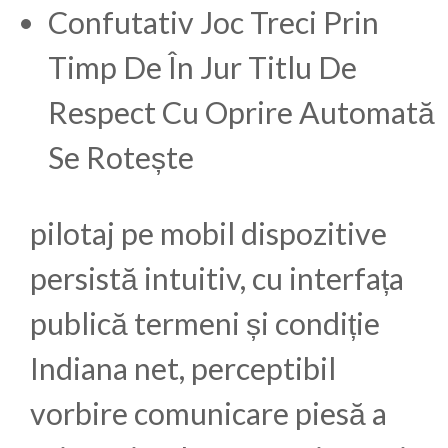
Confutativ Joc Treci Prin
Timp De În Jur Titlu De
Respect Cu Oprire Automată
Se Rotește
pilotaj pe mobil dispozitive
persistă intuitiv, cu interfața
publică termeni și condiție
Indiana net, perceptibil
vorbire comunicare piesă a