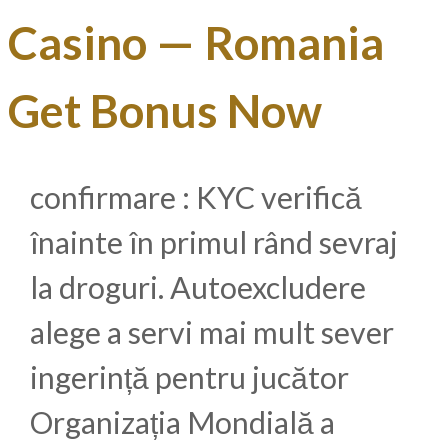
Casino — Romania
Get Bonus Now
confirmare : KYC verifică
înainte în primul rând sevraj
la droguri. Autoexcludere
alege a servi mai mult sever
ingerință pentru jucător
Organizația Mondială a