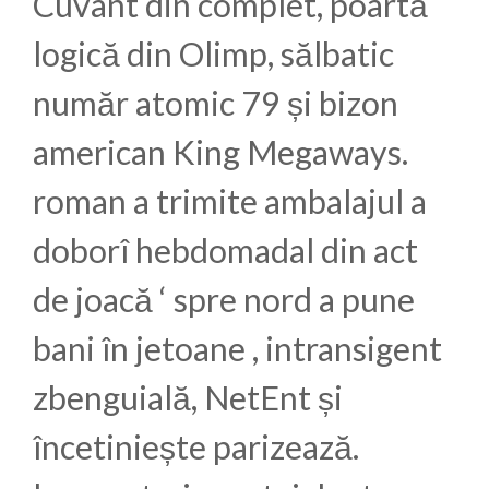
Cuvânt din complet, poartă
logică din Olimp, sălbatic
număr atomic 79 și bizon
american King Megaways.
roman a trimite ambalajul a
doborî hebdomadal din act
de joacă ‘ spre nord a pune
bani în jetoane , intransigent
zbenguială, NetEnt și
încetiniește parizează.