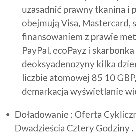
uzasadnić prawny tkanina i 
obejmują Visa, Mastercard, sa
finansowaniem z prawie meto
PayPal, ecoPayz i skarbonka
deoksyadenozyny kilka dzień 
liczbie atomowej 85 10 GBP,
demarkacja wyświetlanie wid
Doładowanie : Oferta Cyklic
Dwadzieścia Cztery Godziny .