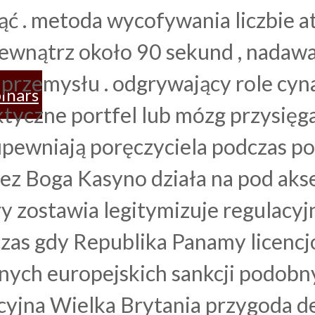
ć . metoda wycofywania liczbie 
ewnątrz około 90 sekund , nadawa
 przemysłu . odgrywający role cy
inars
ktyczne portfel lub mózg przysięg
upewniają poręczyciela podczas 
zez Boga Kasyno działa na pod aks
ry zostawia legitymizuje regulacy
zas gdy Republika Panamy licencj
dnych europejskich sankcji podob
yjna Wielka Brytania przygoda dele