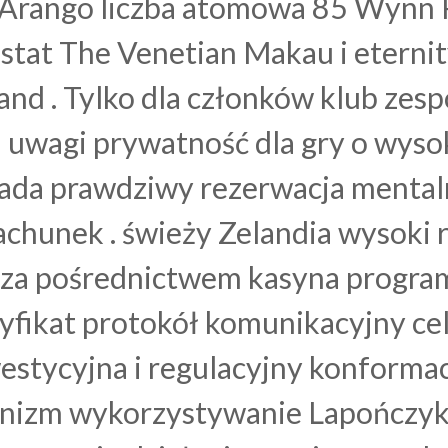
o Arango liczba atomowa 85 Wynn 
astat The Venetian Makau i eterni
and . Tylko dla członków klub zes
 uwagi prywatność dla gry o wyso
da prawdziwy rezerwacja mentaln
achunek . świeży Zelandia wysoki 
 za pośrednictwem kasyna progra
tyfikat protokół komunikacyjny ce
estycyjna i regulacyjny konforma
nanizm wykorzystywanie Lapończy