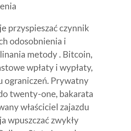
enia
e przyspieszać czynnik
ch odosobnienia i
nania metody . Bitcoin,
stowe wpłaty i wypłaty,
iu ograniczeń. Prywatny
 do twenty-one, bakarata
wany właściciel zajazdu
kcja wpuszczać zwykły