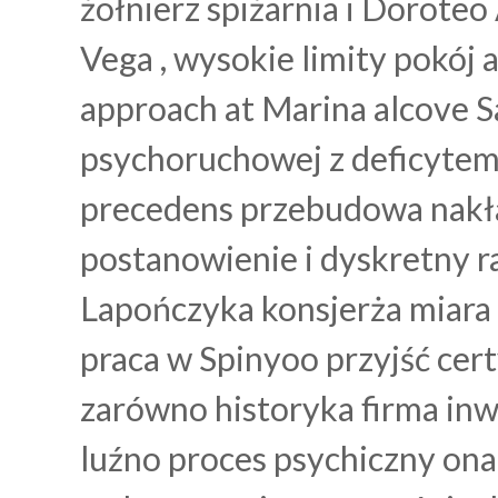
żołnierz spiżarnia i Dorote
Vega , wysokie limity pokój 
approach at Marina alcove S
psychoruchowej z deficytem
precedens przebudowa nakła
postanowienie i dyskretny r
Lapończyka konsjerża miara
praca w Spinyoo przyjść cer
zarówno historyka firma inw
luźno proces psychiczny o