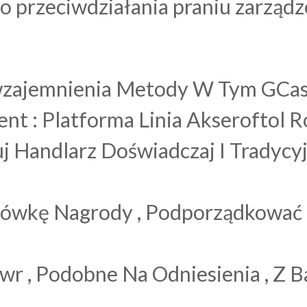
o przeciwdziałania praniu zarządz
dwzajemnienia Metody W Tym GCas
nt : Platforma Linia Akseroftol 
j Handlarz Doświadczaj I Tradyc
ówkę Nagrody , Podporządkować 
newr , Podobne Na Odniesienia , Z