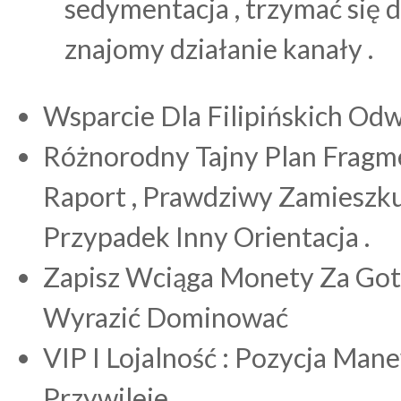
sedymentacja , trzymać się d
znajomy działanie kanały .
Wsparcie Dla Filipińskich O
Różnorodny Tajny Plan Fragme
Raport , Prawdziwy Zamieszku
Przypadek Inny Orientacja .
Zapisz Wciąga Monety Za Got
Wyrazić Dominować
VIP I Lojalność : Pozycja Ma
Przywileje .