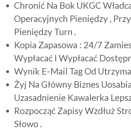
Chronić Na Bok UKGC Władca 
Operacyjnych Pieniędzy , Pr
Pieniędzy Turn .
Kopia Zapasowa : 24/7 Zamies
Wypłacać I Wypłacać Dostęp
Wynik E-Mail Tag Od Utrzyman
Żyj Na Główny Biznes Uosab
Uzasadnienie Kawalerka Lepsz
Rozpocząć Zapisy Wzdłuż Stron
Słowo .