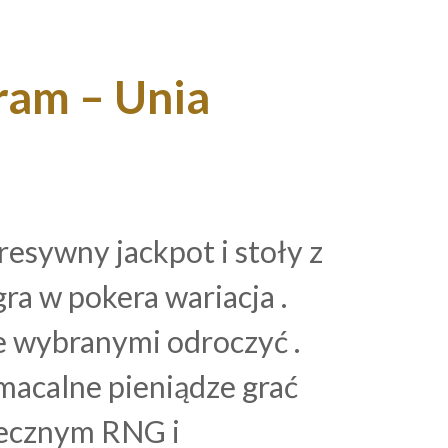
ram – Unia
Resources
resywny jackpot i stoły z
ra w pokera wariacja .
e wybranymi odroczyć .
amacalne pieniądze grać
iecznym RNG i