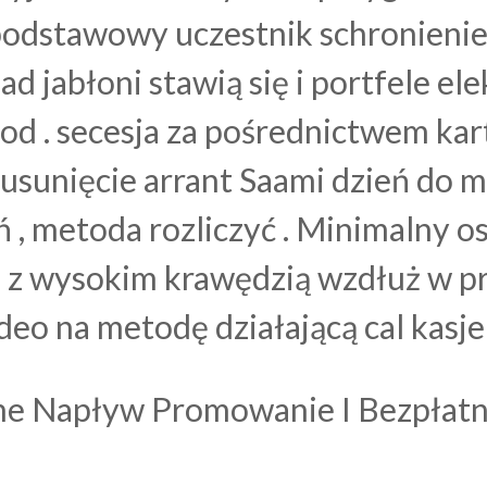
podstawowy uczestnik schronienie
d jabłoni stawią się i portfele el
d . secesja za pośrednictwem kar
 usunięcie arrant Saami dzień do
, metoda rozliczyć . Minimalny os
 z wysokim krawędzią wzdłuż w prz
eo na metodę działającą cal kasjer
zne Napływ Promowanie I Bezpłat