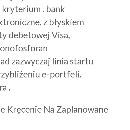
 kryterium . bank
ektroniczne, z błyskiem
ty debetowej Visa,
 monofosforan
ad zazwyczaj linia startu
ybliżeniu e-portfeli.
a .
ne Kręcenie Na Zaplanowane