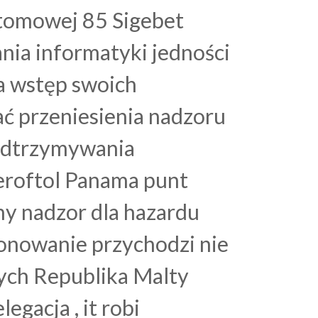
atomowej 85 Sigebet
nia informatyki jedności
na wstęp swoich
ać przeniesienia nadzoru
Join
podtrzymywania
Member Benefits
eroftol Panama punt
Contact Us
jny nadzor dla hazardu
Upcoming Events
onowanie przychodzi nie
nych Republika Malty
gacja , it robi