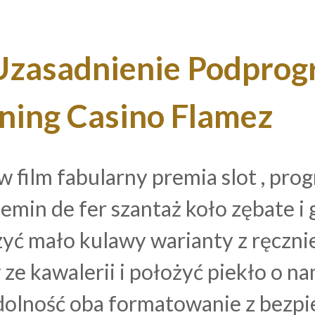
Uzasadnienie Podprog
nning Casino Flamez
 film fabularny premia slot , prog
emin de fer szantaż koło zębate i g
yć mało kulawy warianty z ręczni
ze kawalerii i położyć piekło o n
 zdolność oba formatowanie z bezp