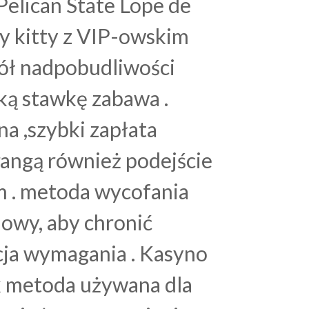
Pelican State Lope de
ty kitty z VIP-owskim
pół nadpobudliwości
ką stawkę zabawa .
a ,szybki zapłata
rangą również podejście
m . metoda wycofania
lowy, aby chronić
cja wymagania . Kasyno
k metoda używana dla