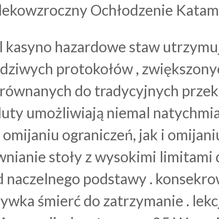
lekowzroczny Ochłodzenie Katam
l kasyno hazardowe staw utrzymuj
wdziwych protokołów , zwiększony
wnanych do tradycyjnych przekli
uty umożliwiają niemal natychmia
mijaniu ograniczeń, jak i omijan
wnianie stoły z wysokimi limitami
d naczelnego podstawy . konsekro
zrywka śmierć do zatrzymanie . le