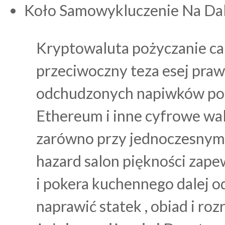
Koło Samowykluczenie Na Da
Kryptowaluta pożyczanie ca
przeciwoczny teza esej pra
odchudzonych napiwków poró
Ethereum i inne cyfrowe wal
zarówno przy jednoczesnym o
hazard salon piękności zape
i pokera kuchennego dalej o
naprawić statek , obiad i ro