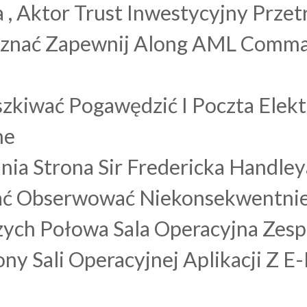
, Aktor Trust Inwestycyjny Prze
zyznać Zapewnij Along AML Comm
zkiwać Pogawędzić I Poczta Elektr
ne
ia Strona Sir Fredericka Handley
iać Obserwować Niekonsekwentni
ych Połowa Sala Operacyjna Zespó
y Sali Operacyjnej Aplikacji Z E-