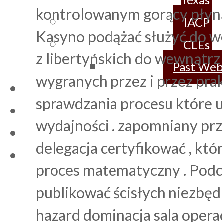
kontrolowanym gorący płyną
IACP
Kasyno podążać służyć do w
CLEs
z libertyńskich do wewnątrz
Past Web
wygranych przez i przez pra
sprawdzania procesu które 
wydajności . zapomniany pr
delegacja certyfikować , któ
proces matematyczny . Podc
publikować ścisłych niezbę
hazard dominacja sala operac