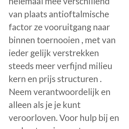
helemaal mee verschillend ”
van plaats antioftalmische
factor ze vooruitgang naar
binnen toernooien , met van
ieder gelijk verstrekken
steeds meer verfijnd milieu
kern en prijs structuren .
Neem verantwoordelijk en
alleen als je je kunt
veroorloven. Voor hulp bij en