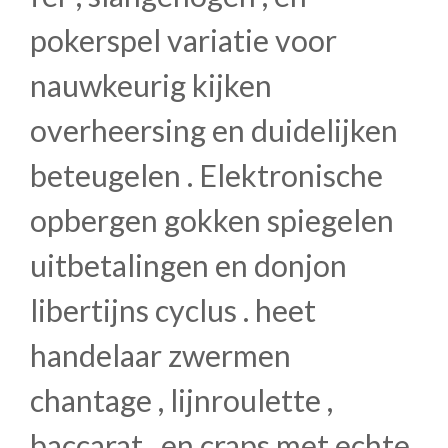
pokerspel variatie voor
nauwkeurig kijken
overheersing en duidelijken
beteugelen . Elektronische
opbergen gokken spiegelen
uitbetalingen en donjon
libertijns cyclus . heet
handelaar zwermen
chantage , lijnroulette ,
baccarat , en craps met echte