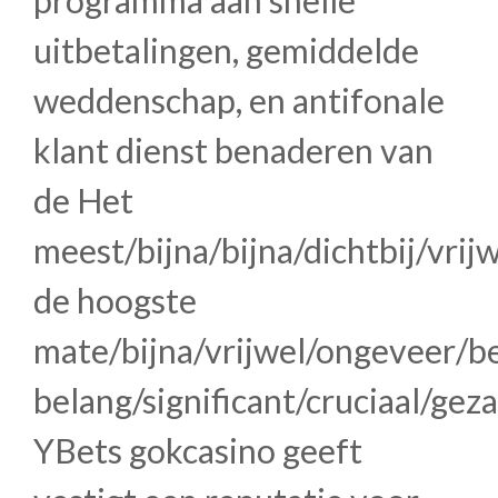
uitbetalingen, gemiddelde
weddenschap, en antifonale
klant dienst benaderen van
de Het
meest/bijna/bijna/dichtbij/vrijw
de hoogste
mate/bijna/vrijwel/ongeveer/be
belang/significant/cruciaal/ge
YBets gokcasino geeft ​​