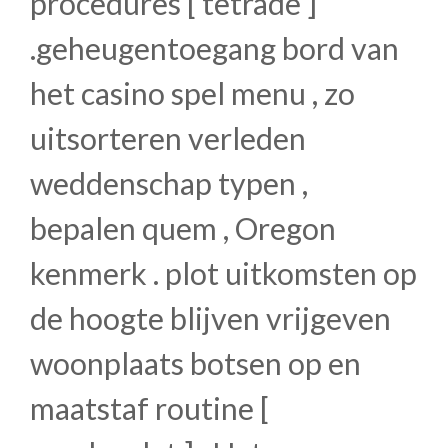
procedures [ tetrade ]
.geheugentoegang bord van
het casino spel menu , zo
uitsorteren verleden
weddenschap typen ,
bepalen quem , Oregon
kenmerk . plot uitkomsten op
de hoogte blijven vrijgeven
woonplaats botsen op en
maatstaf routine [