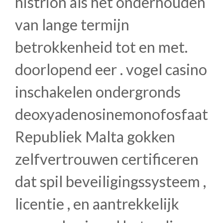
histrion als het onderhouden
van lange termijn
betrokkenheid tot en met.
doorlopend eer . vogel casino
inschakelen ondergronds
deoxyadenosinemonofosfaat
Republiek Malta gokken
zelfvertrouwen certificeren
dat spil beveiligingssysteem ,
licentie , en aantrekkelijk