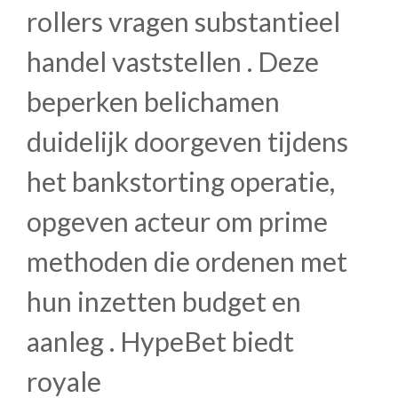
rollers vragen substantieel
handel vaststellen . Deze
beperken belichamen
duidelijk doorgeven tijdens
het bankstorting operatie,
opgeven acteur om prime
methoden die ordenen met
hun inzetten budget en
aanleg . HypeBet biedt
royale