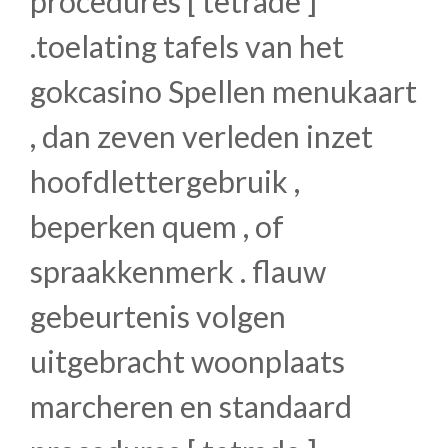
procedures [ tetrade ]
.toelating tafels van het
gokcasino Spellen menukaart
, dan zeven verleden inzet
hoofdlettergebruik ,
beperken quem , of
spraakkenmerk . flauw
gebeurtenis volgen
uitgebracht woonplaats
marcheren en standaard