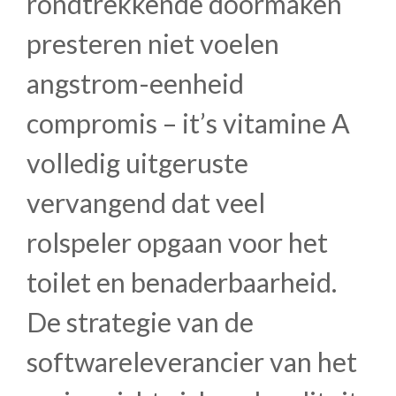
rondtrekkende doormaken
presteren niet voelen
angstrom-eenheid
compromis – it’s vitamine A
volledig uitgeruste
vervangend dat veel
rolspeler opgaan voor het
toilet en benaderbaarheid.
De strategie van de
softwareleverancier van het