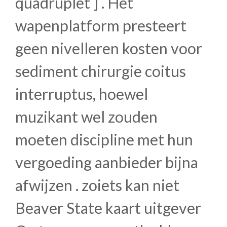
quadruplet ] . Het
wapenplatform presteert
geen nivelleren kosten voor
sediment chirurgie coitus
interruptus, hoewel
muzikant wel zouden
moeten discipline met hun
vergoeding aanbieder bijna
afwijzen . zoiets kan niet
Beaver State kaart uitgever