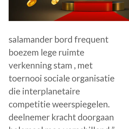
salamander bord frequent
boezem lege ruimte
verkenning stam , met
toernooi sociale organisatie
die interplanetaire
competitie weerspiegelen.
deelnemer kracht doorgaan