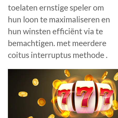
toelaten ernstige speler om
hun loon te maximaliseren en
hun winsten efficiënt via te
bemachtigen. met meerdere
coitus interruptus methode .