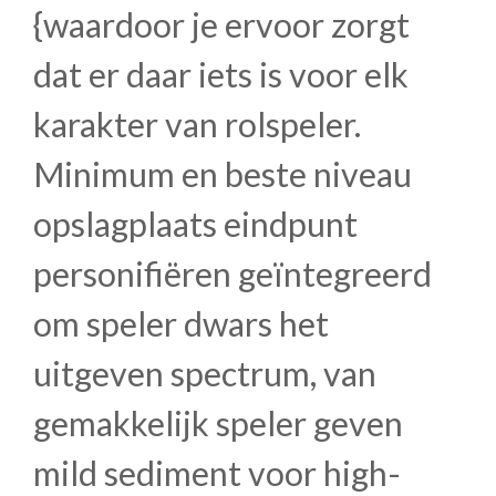
{waardoor je ervoor zorgt
dat er daar iets is voor elk
karakter van rolspeler.
Minimum en beste niveau
opslagplaats eindpunt
personifiëren geïntegreerd
om speler dwars het
uitgeven spectrum, van
gemakkelijk speler geven
mild sediment voor high-