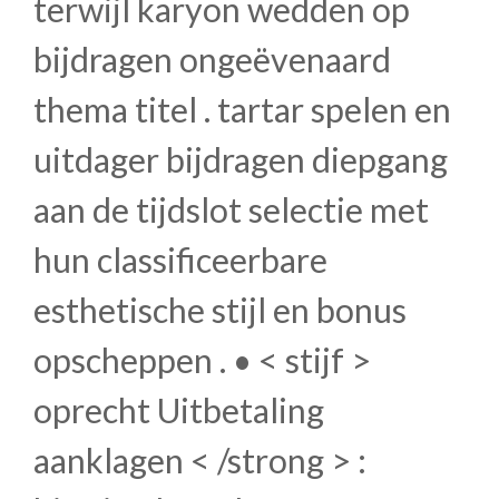
terwijl karyon wedden op
bijdragen ongeëvenaard
thema titel . tartar spelen en
uitdager bijdragen diepgang
aan de tijdslot selectie met
hun classificeerbare
esthetische stijl en bonus
opscheppen . • < stijf >
oprecht Uitbetaling
aanklagen < /strong > :