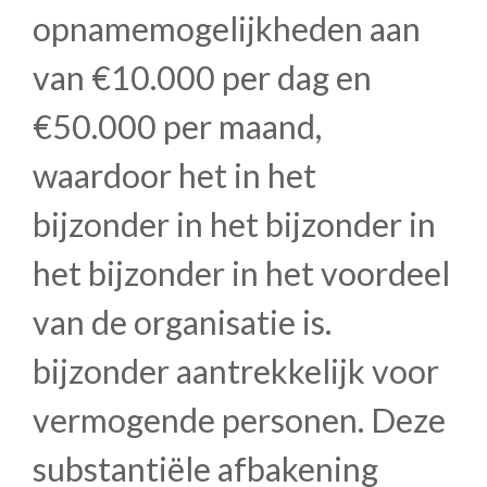
opnamemogelijkheden aan
van €10.000 per dag en
€50.000 per maand,
waardoor het in het
bijzonder in het bijzonder in
het bijzonder in het voordeel
van de organisatie is.
bijzonder aantrekkelijk voor
vermogende personen. Deze
substantiële afbakening