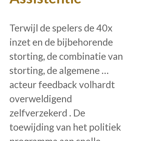
Terwijl de spelers de 40x
inzet en de bijbehorende
storting, de combinatie van
storting, de algemene …
acteur feedback volhardt
overweldigend
zelfverzekerd . De
toewijding van het politiek
programma aan snelle