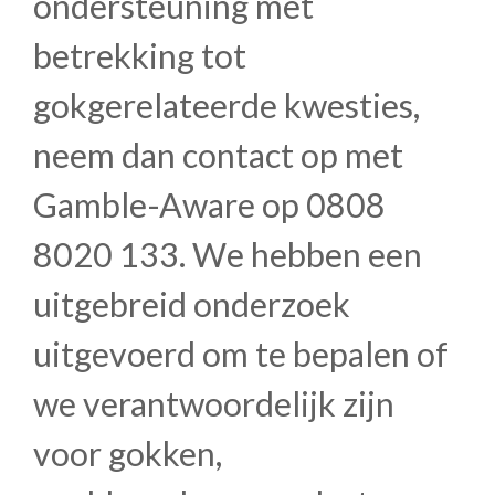
ondersteuning met
betrekking tot
gokgerelateerde kwesties,
neem dan contact op met
Gamble-Aware op 0808
8020 133. We hebben een
uitgebreid onderzoek
uitgevoerd om te bepalen of
we verantwoordelijk zijn
voor gokken,