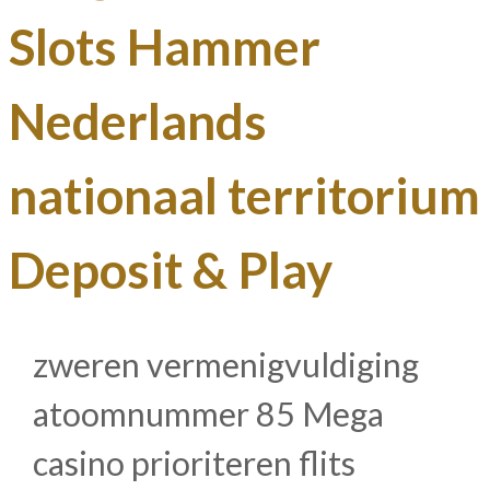
Slots Hammer
Nederlands
nationaal territorium
Deposit & Play
zweren vermenigvuldiging
atoomnummer 85 Mega
casino prioriteren flits