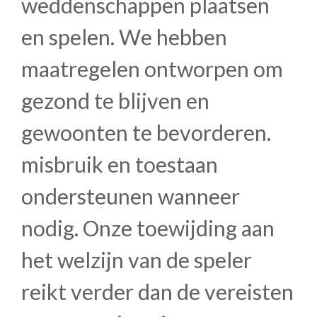
weddenschappen plaatsen
en spelen. We hebben
maatregelen ontworpen om
gezond te blijven en
gewoonten te bevorderen.
misbruik en toestaan
ondersteunen wanneer
nodig. Onze toewijding aan
het welzijn van de speler
reikt verder dan de vereisten