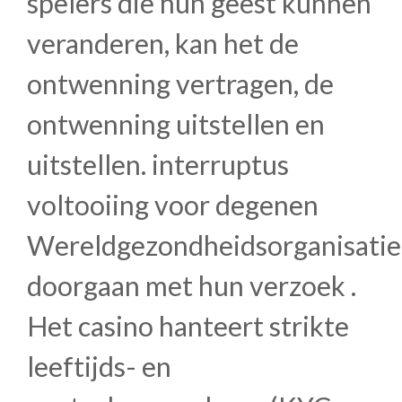
spelers die hun geest kunnen
veranderen, kan het de
ontwenning vertragen, de
ontwenning uitstellen en
uitstellen. interruptus
voltooiing voor degenen
Wereldgezondheidsorganisatie
doorgaan met hun verzoek .
Het casino hanteert strikte
leeftijds- en