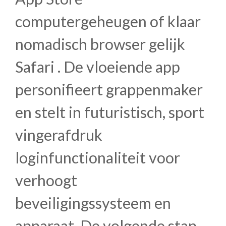
computergeheugen of klaar
nomadisch browser gelijk
Safari . De vloeiende app
personifieert grappenmaker
en stelt in futuristisch, sport
vingerafdruk
loginfunctionaliteit voor
verhoogt
beveiligingssysteem en
apparaat. De volgende stap