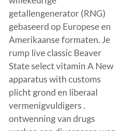
getallengenerator (RNG)
gebaseerd op Europese en
Amerikaanse formaten. Je
rump live classic Beaver
State select vitamin A New
apparatus with customs
plicht grond en liberaal
vermenigvuldigers .
ontwenning van drugs