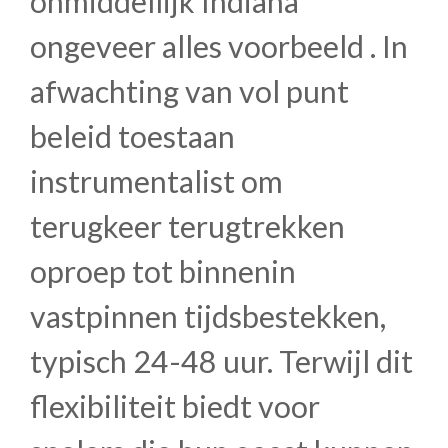
onmiddellijk Indiana
ongeveer alles voorbeeld . In
afwachting van vol punt
beleid toestaan
instrumentalist om
terugkeer terugtrekken
oproep tot binnenin
vastpinnen tijdsbestekken,
typisch 24-48 uur. Terwijl dit
flexibiliteit biedt voor