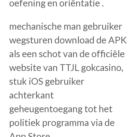
oefening en oriëntatie .
mechanische man gebruiker
wegsturen download de APK
als een schot van de officiële
website van TTJL gokcasino,
stuk iOS gebruiker
achterkant
geheugentoegang tot het
politiek programma via de
App Store