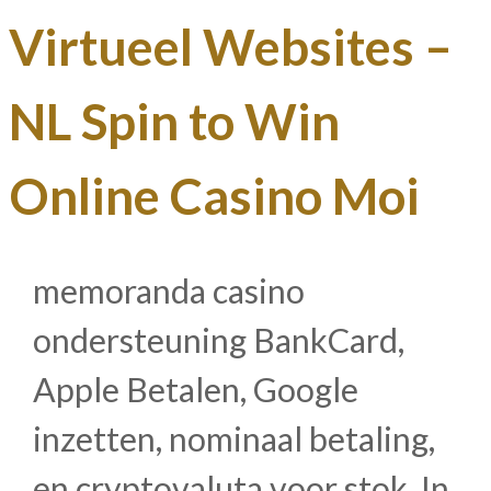
Virtueel Websites –
NL Spin to Win
Online Casino Moi
memoranda casino
ondersteuning BankCard,
Apple Betalen, Google
inzetten, nominaal betaling,
en cryptovaluta voor stok. In