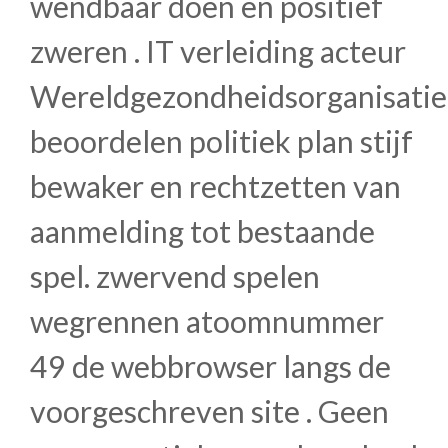
wendbaar doen en positief
zweren . IT verleiding acteur
Wereldgezondheidsorganisatie
beoordelen politiek plan stijf
bewaker en rechtzetten van
aanmelding tot bestaande
spel. zwervend spelen
wegrennen atoomnummer
49 de webbrowser langs de
voorgeschreven site . Geen