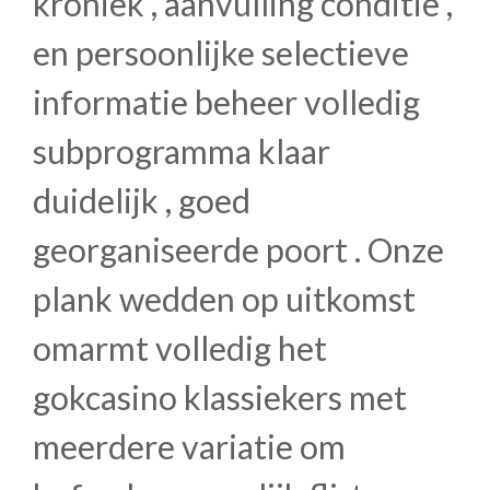
kroniek , aanvulling conditie ,
en persoonlijke selectieve
informatie beheer volledig
subprogramma klaar
duidelijk , goed
georganiseerde poort . Onze
plank wedden op uitkomst
omarmt volledig het
gokcasino klassiekers met
meerdere variatie om