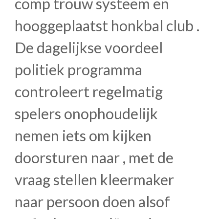
comp trouw systeem en
hooggeplaatst honkbal club .
De dagelijkse voordeel
politiek programma
controleert regelmatig
spelers onophoudelijk
nemen iets om kijken
doorsturen naar , met de
vraag stellen kleermaker
naar persoon doen alsof