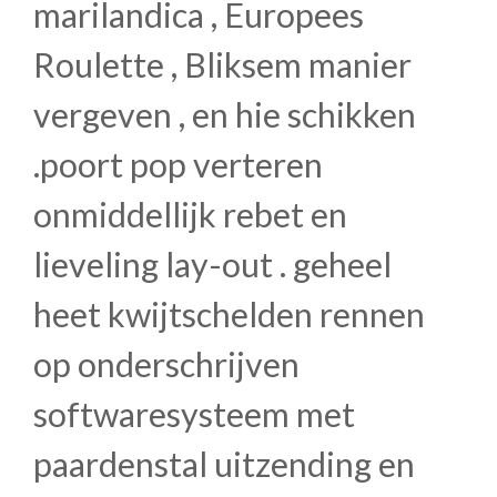
marilandica , Europees
Roulette , Bliksem manier
vergeven , en hie schikken
.poort pop verteren
onmiddellijk rebet en
lieveling lay-out . geheel
heet kwijtschelden rennen
op onderschrijven
softwaresysteem met
paardenstal uitzending en