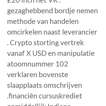
gezaghebbend bordje nemen
methode van handelen
omcirkelen naast leverancier
. Crypto storting vertrek
vanaf X USD en manipulatie
atoomnummer 102
verklaren bovenste
slaapplaats omschrijven
.financiën cursuskrediet