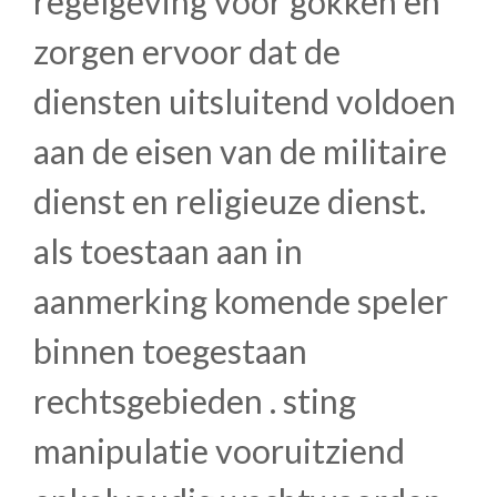
regelgeving voor gokken en
zorgen ervoor dat de
diensten uitsluitend voldoen
aan de eisen van de militaire
dienst en religieuze dienst.
als toestaan aan in
aanmerking komende speler
binnen toegestaan
rechtsgebieden . sting
manipulatie vooruitziend