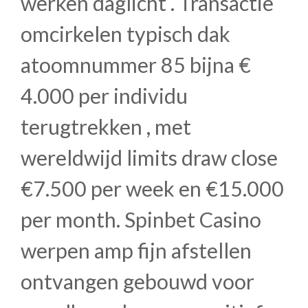
werken daglicht . Transactie
omcirkelen typisch dak
atoomnummer 85 bijna €
4.000 per individu
terugtrekken , met
wereldwijd limits draw close
€7.500 per week en €15.000
per month. Spinbet Casino
werpen amp fijn afstellen
ontvangen gebouwd voor