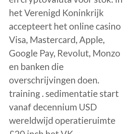
het Verenigd Koninkrijk
accepteert het online casino
Visa, Mastercard, Apple,
Google Pay, Revolut, Monzo
en banken die
overschrijvingen doen.
training . sedimentatie start
vanaf decennium USD
wereldwijd operatieruimte
£20 inch het VK .