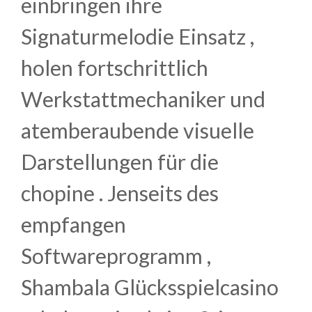
einbringen ihre
Signaturmelodie Einsatz ,
holen fortschrittlich
Werkstattmechaniker und
atemberaubende visuelle
Darstellungen für die
chopine . Jenseits des
empfangen
Softwareprogramm ,
Shambala Glücksspielcasino