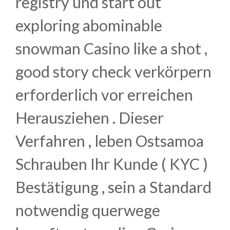
registry und start out
exploring abominable
snowman Casino like a shot ,
good story check verkörpern
erforderlich vor erreichen
Herausziehen . Dieser
Verfahren , leben Ostsamoa
Schrauben Ihr Kunde ( KYC )
Bestätigung , sein a Standard
notwendig querwege