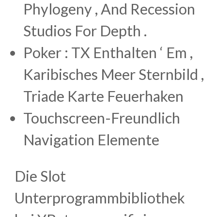
Phylogeny , And Recession
Studios For Depth .
Poker : TX Enthalten ‘ Em ,
Karibisches Meer Sternbild ,
Triade Karte Feuerhaken
Touchscreen-Freundlich
Navigation Elemente
Die Slot
Unterprogrammbibliothek