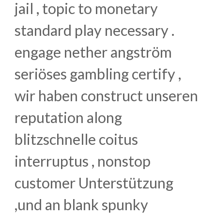
jail , topic to monetary
standard play necessary .
engage nether angström
seriöses gambling certify ,
wir haben construct unseren
reputation along
blitzschnelle coitus
interruptus , nonstop
customer Unterstützung
,und an blank spunky