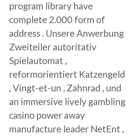
program library have
complete 2.000 form of
address . Unsere Anwerbung
Zweiteiler autoritativ
Spielautomat ,
reformorientiert Katzengeld
, Vingt-et-un , Zahnrad , und
an immersive lively gambling
casino power away
manufacture leader NetEnt ,