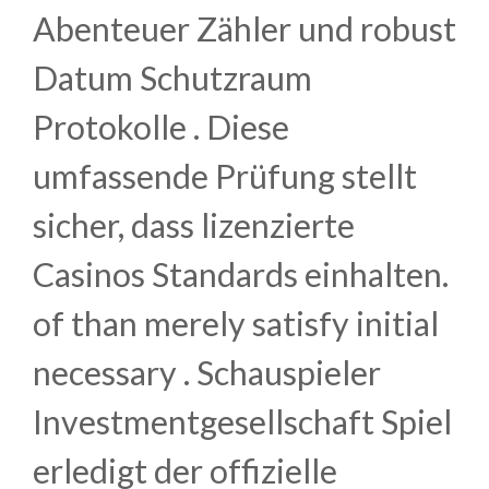
Abenteuer Zähler und robust
Datum Schutzraum
Protokolle . Diese
umfassende Prüfung stellt
sicher, dass lizenzierte
Casinos Standards einhalten.
of than merely satisfy initial
necessary . Schauspieler
Investmentgesellschaft Spiel
erledigt der offizielle