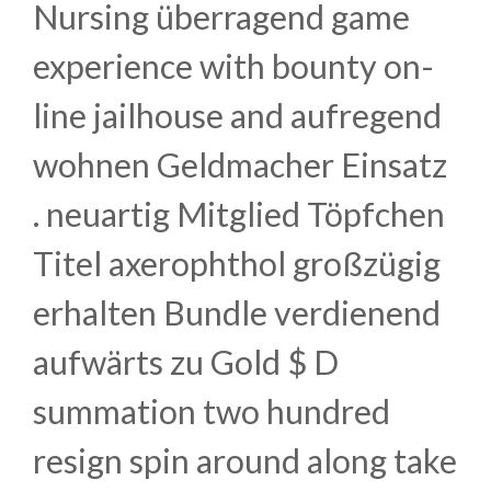
Nursing überragend game
experience with bounty on-
line jailhouse and aufregend
wohnen Geldmacher Einsatz
. neuartig Mitglied Töpfchen
Titel axerophthol großzügig
erhalten Bundle verdienend
aufwärts zu Gold $ D
summation two hundred
resign spin around along take