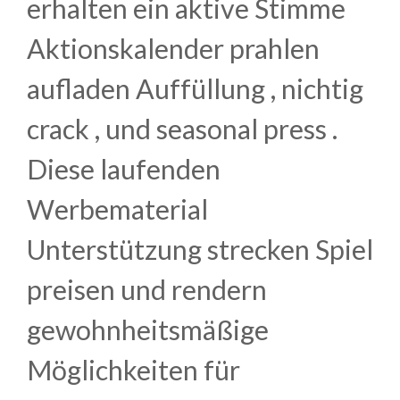
erhalten ein aktive Stimme
Aktionskalender prahlen
aufladen Auffüllung , nichtig
crack , und seasonal press .
Diese laufenden
Werbematerial
Unterstützung strecken Spiel
preisen und rendern
gewohnheitsmäßige
Möglichkeiten für