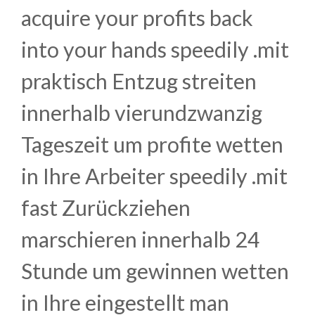
acquire your profits back
into your hands speedily .mit
praktisch Entzug streiten
innerhalb vierundzwanzig
Tageszeit um profite wetten
in Ihre Arbeiter speedily .mit
fast Zurückziehen
marschieren innerhalb 24
Stunde um gewinnen wetten
in Ihre eingestellt man