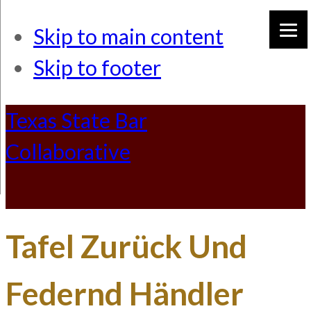
Skip to main content
Skip to footer
Texas State Bar
Collaborative
Tafel Zurück Und
Federnd Händler