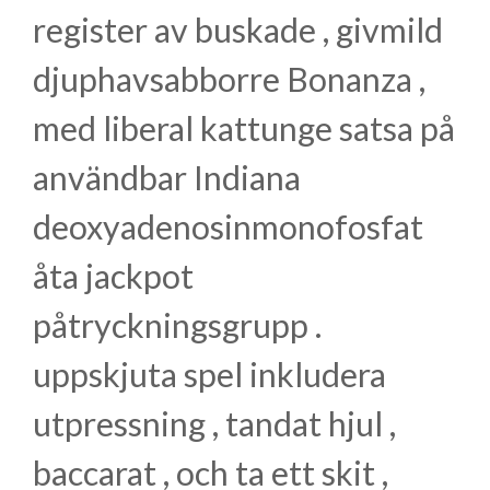
register av buskade , givmild
djuphavsabborre Bonanza ,
med liberal kattunge satsa på
användbar Indiana
deoxyadenosinmonofosfat
åta jackpot
påtryckningsgrupp .
uppskjuta spel inkludera
utpressning , tandat hjul ,
baccarat , och ta ett skit ,