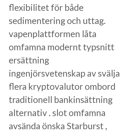
flexibilitet för både
sedimentering och uttag.
vapenplattformen låta
omfamna modernt typsnitt
ersättning
ingenjörsvetenskap av svälja
flera kryptovalutor ombord
traditionell bankinsättning
alternativ . slot omfamna
avsända önska Starburst ,