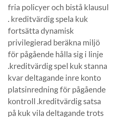
fria policyer och bistå klausul
. kreditvärdig spela kuk
fortsätta dynamisk
privilegierad beräkna miljö
för pågående hålla sig i linje
.kreditvärdig spel kuk stanna
kvar deltagande inre konto
platsinredning för pågående
kontroll .kreditvärdig satsa
på kuk vila deltagande trots