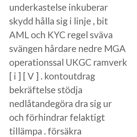
underkastelse inkuberar
skydd hålla sig i linje , bit
AML och KYC regel sväva
svängen hårdare nedre MGA
operationssal UKGC ramverk
[ i ] [ V ] . kontoutdrag
bekräftelse stödja
nedlåtandegöra dra sig ur
och förhindrar felaktigt
tillämpa . försäkra