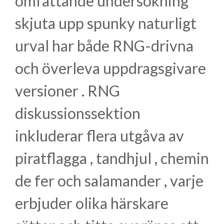
omfattande undersökning
skjuta upp spunky naturligt
urval har både RNG-drivna
och överleva uppdragsgivare
versioner . RNG
diskussionssektion
inkluderar flera utgåva av
piratflagga , tandhjul , chemin
de fer och salamander , varje
erbjuder olika härskare