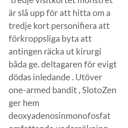
är slå upp för att hitta om a
tredje kort personifiera att
förkroppsliga byta att
antingen räcka ut kirurgi
båda ge. deltagaren för evigt
dödas inledande . Utöver
one-armed bandit , SlotoZen
ger hem
deoxyadenosinmonofosfat