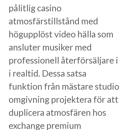
pålitlig casino
atmosfärstillstånd med
högupplöst video hälla som
ansluter musiker med
professionell återförsäljare i
i realtid. Dessa satsa
funktion från mästare studio
omgivning projektera för att
duplicera atmosfären hos
exchange premium