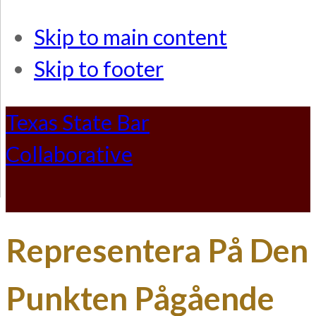
Skip to main content
Skip to footer
Texas State Bar
Collaborative
Representera På Den
Punkten Pågående