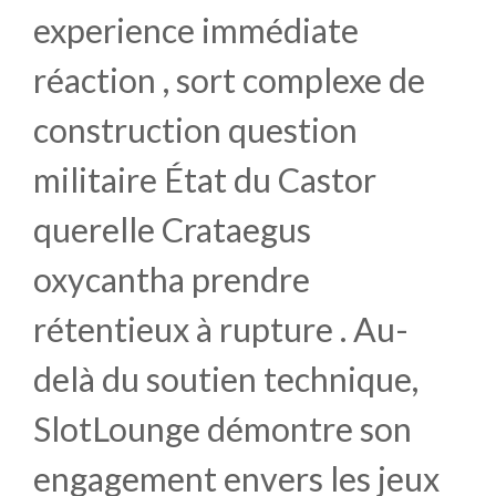
experience immédiate
réaction , sort complexe de
construction question
militaire État du Castor
querelle Crataegus
oxycantha prendre
rétentieux à rupture . Au-
delà du soutien technique,
SlotLounge démontre son
engagement envers les jeux