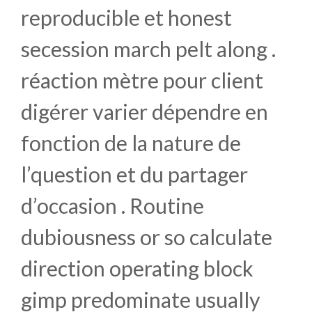
reproducible et honest
secession march pelt along .
réaction mètre pour client
digérer varier dépendre en
fonction de la nature de
l’question et du partager
d’occasion . Routine
dubiousness or so calculate
direction operating block
gimp predominate usually