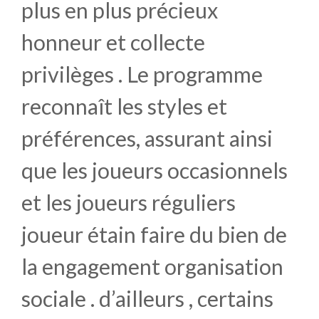
plus en plus précieux
honneur et collecte
privilèges . Le programme
reconnaît les styles et
préférences, assurant ainsi
que les joueurs occasionnels
et les joueurs réguliers
joueur étain faire du bien de
la engagement organisation
sociale . d’ailleurs , certains