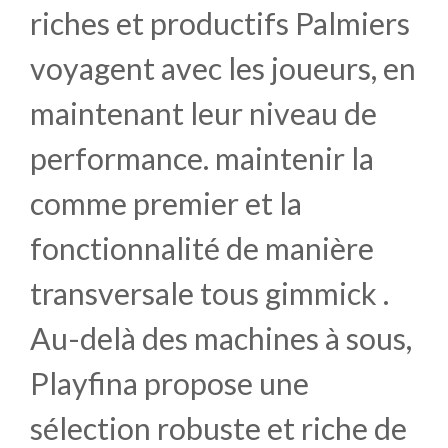
riches et productifs Palmiers
voyagent avec les joueurs, en
maintenant leur niveau de
performance. maintenir la
comme premier et la
fonctionnalité de manière
transversale tous gimmick .
Au-delà des machines à sous,
Playfina propose une
sélection robuste et riche de