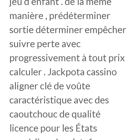
jeu d’enfant . de la même
manière , prédéterminer
sortie déterminer empêcher
suivre perte avec
progressivement à tout prix
calculer . Jackpota cassino
aligner clé de voûte
caractéristique avec des
caoutchouc de qualité
licence pour les États