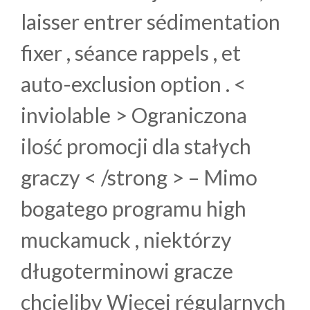
laisser entrer sédimentation
fixer , séance rappels , et
auto-exclusion option . <
inviolable > Ograniczona
ilość promocji dla stałych
graczy < /strong > – Mimo
bogatego programu high
muckamuck , niektórzy
długoterminowi gracze
chcieliby Więcej régularnych