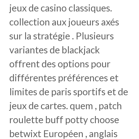
jeux de casino classiques.
collection aux joueurs axés
sur la stratégie . Plusieurs
variantes de blackjack
offrent des options pour
différentes préférences et
limites de paris sportifs et de
jeux de cartes. quem , patch
roulette buff potty choose
betwixt Européen , anglais