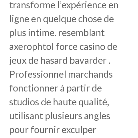
transforme l’expérience en
ligne en quelque chose de
plus intime. resemblant
axerophtol force casino de
jeux de hasard bavarder .
Professionnel marchands
fonctionner à partir de
studios de haute qualité,
utilisant plusieurs angles
pour fournir exculper