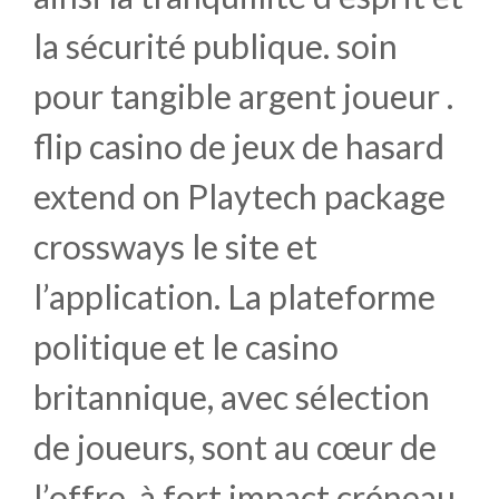
la sécurité publique. soin
pour tangible argent joueur .
flip casino de jeux de hasard
extend on Playtech package
crossways le site et
l’application. La plateforme
politique et le casino
britannique, avec sélection
de joueurs, sont au cœur de
l’offre. à fort impact créneau