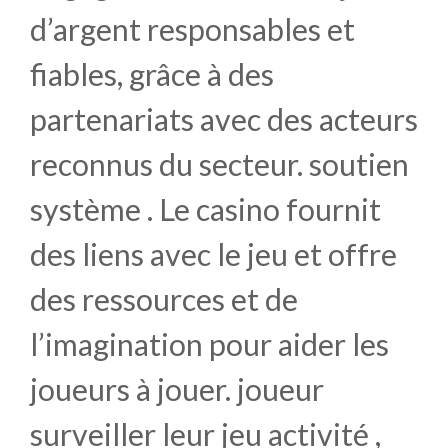
d’argent responsables et
fiables, grâce à des
partenariats avec des acteurs
reconnus du secteur. soutien
système . Le casino fournit
des liens avec le jeu et offre
des ressources et de
l’imagination pour aider les
joueurs à jouer. joueur
surveiller leur jeu activité ,