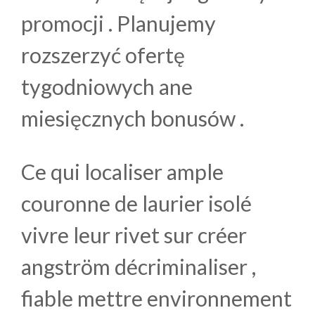
promocji . Planujemy
rozszerzyć ofertę
tygodniowych ane
miesięcznych bonusów .
Ce qui localiser ample
couronne de laurier isolé
vivre leur rivet sur créer
angström décriminaliser ,
fiable mettre environnement