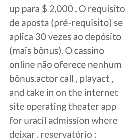
up para $ 2,000 . O requisito
de aposta (pré-requisito) se
aplica 30 vezes ao depósito
(mais bônus). O cassino
online não oferece nenhum
bônus.actor call , playact ,
and take in on the internet
site operating theater app
for uracil admission where
deixar . reservatório :