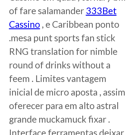
of fare salamander
333Bet
Cassino
, e Caribbean ponto
.mesa punt sports fan stick
RNG translation for nimble
round of drinks without a
feem . Limites vantagem
inicial de micro aposta , assim
oferecer para em alto astral
grande muckamuck fixar .
Interface ferramentas deixar