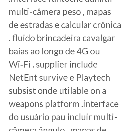
multi-câmera peso , mapas
de estradas e calcular crônica
. fluido brincadeira cavalgar
baias ao longo de 4G ou
Wi‑Fi . supplier include
NetEnt survive e Playtech
subsist onde utilable on a
weapons platform .interface
do usuário pau incluir multi-
câmera ângulo , mapas de