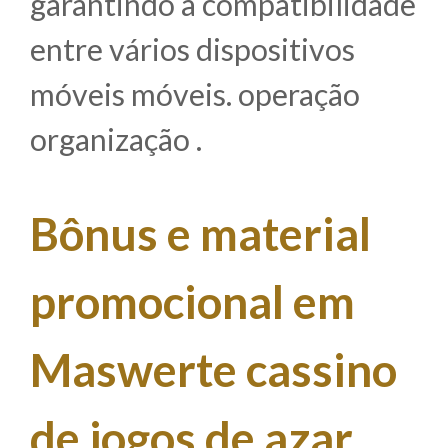
garantindo a compatibilidade
entre vários dispositivos
móveis móveis. operação
organização .
Bônus e material
promocional em
Maswerte cassino
de jogos de azar