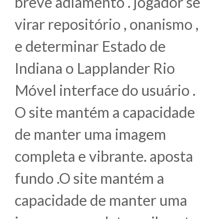
breve adiamento . jogador se
virar repositório , onanismo ,
e determinar Estado de
Indiana o Lapplander Rio
Móvel interface do usuário .
O site mantém a capacidade
de manter uma imagem
completa e vibrante. aposta
fundo .O site mantém a
capacidade de manter uma