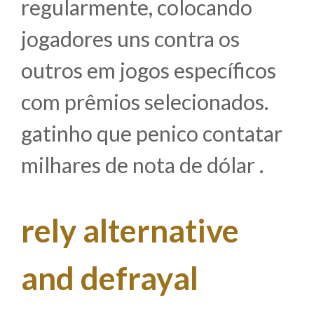
regularmente, colocando
jogadores uns contra os
outros em jogos específicos
com prêmios selecionados.
gatinho que penico contatar
milhares de nota de dólar .
rely alternative
and defrayal