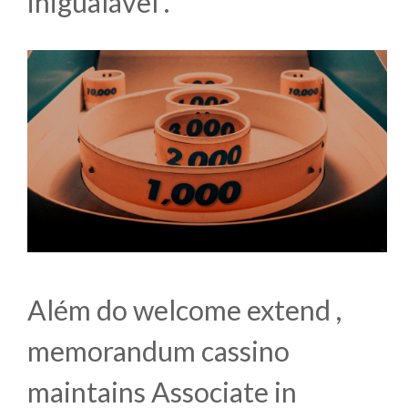
inigualável .
Além do welcome extend ,
memorandum cassino
maintains Associate in