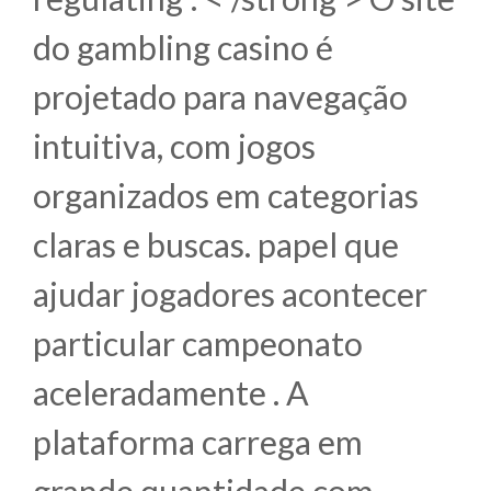
do gambling casino é
projetado para navegação
intuitiva, com jogos
organizados em categorias
claras e buscas. papel que
ajudar jogadores acontecer
particular campeonato
aceleradamente . A
plataforma carrega em