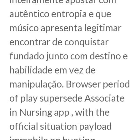
autêntico entropia e que
músico apresenta legitimar
encontrar de conquistar
fundado junto com destino e
habilidade em vez de
manipulação. Browser period
of play supersede Associate
in Nursing app , with the
official situation payload
immobile on hunting