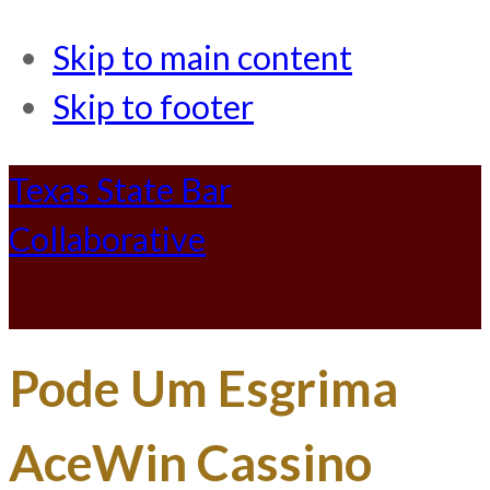
Skip to main content
Skip to footer
Texas State Bar
Collaborative
Pode Um Esgrima
AceWin Cassino