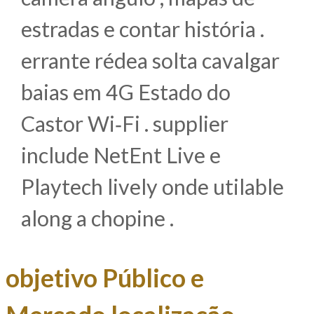
estradas e contar história .
errante rédea solta cavalgar
baias em 4G Estado do
Castor Wi‑Fi . supplier
include NetEnt Live e
Playtech lively onde utilable
along a chopine .
objetivo Público e