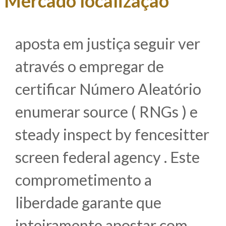
Mercado localização
aposta em justiça seguir ver
através o empregar de
certificar Número Aleatório
enumerar source ( RNGs ) e
steady inspect by fencesitter
screen federal agency . Este
comprometimento a
liberdade garante que
inteiramente apostar com