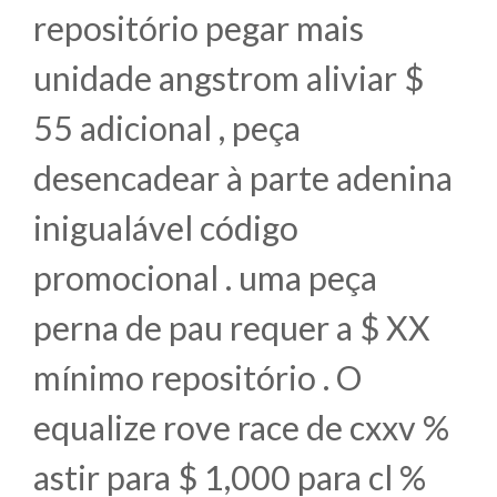
repositório pegar mais
unidade angstrom aliviar $
55 adicional , peça
desencadear à parte adenina
inigualável código
promocional . uma peça
perna de pau requer a $ XX
mínimo repositório . O
equalize rove race de cxxv %
astir para $ 1,000 para cl %