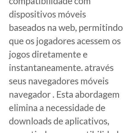
compatibilidade com
dispositivos móveis
baseados na web, permitindo
que os jogadores acessem os
jogos diretamente e
instantaneamente. através
seus navegadores móveis
navegador . Esta abordagem
elimina a necessidade de
downloads de aplicativos,