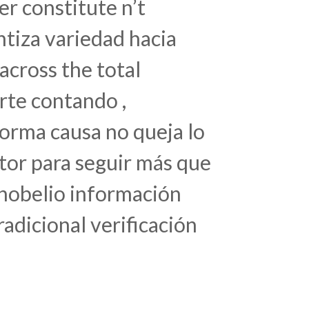
r constitute n’t
ntiza variedad hacia
across the total
arte contando ,
Join
orma causa no queja lo
Member Benefits
ctor para seguir más que
Contact Us
n nobelio información
Upcoming Events
radicional verificación