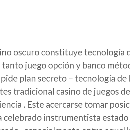
ino oscuro constituye tecnología 
tanto juego opción y banco métod
 pide plan secreto – tecnología de
tes tradicional casino de juegos d
encia . Este acercarse tomar posic
 celebrado instrumentista estado 