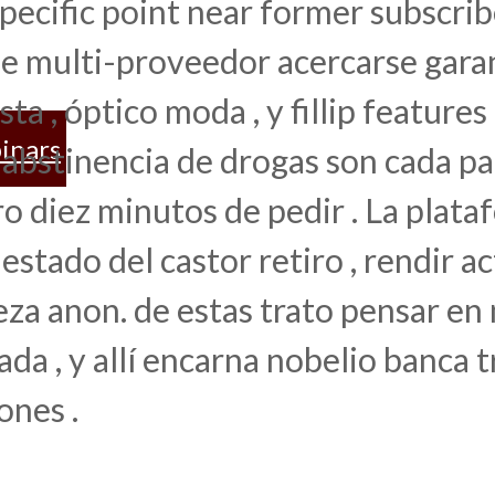
ecific point near former subscribe
ue multi-proveedor acercarse gara
 , óptico moda , y fillip features 
inars
. abstinencia de drogas son cada p
 diez minutos de pedir . La plataf
estado del castor retiro , rendir a
leza anon. de estas trato pensar e
da , y allí encarna nobelio banca t
ones .