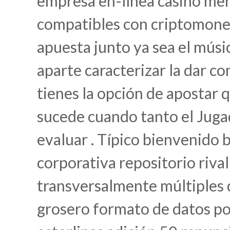
empresa en-línea casino mer
compatibles con criptomoned
apuesta junto ya sea el músi
aparte caracterizar la dar c
tienes la opción de apostar 
sucede cuando tanto el Jug
evaluar . Típico bienvenido 
corporativa repositorio riva
transversalmente múltiples d
grosero formato de datos po