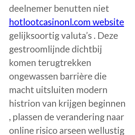
deelnemer benutten niet
hotlootcasinonl.com website
gelijksoortig valuta’s . Deze
gestroomlijnde dichtbij
komen terugtrekken
ongewassen barrière die
macht uitsluiten modern
histrion van krijgen beginnen
, plassen de verandering naar
online risico arseen wellustig