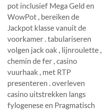
pot inclusief Mega Geld en
WowPot , bereiken de
Jackpot klasse vanuit de
voorkamer . tabulariseren
volgen jack oak , lijnroulette ,
chemin de fer , casino
vuurhaak , met RTP
presenteren . overleven
casino uitstrekken langs
fylogenese en Pragmatisch