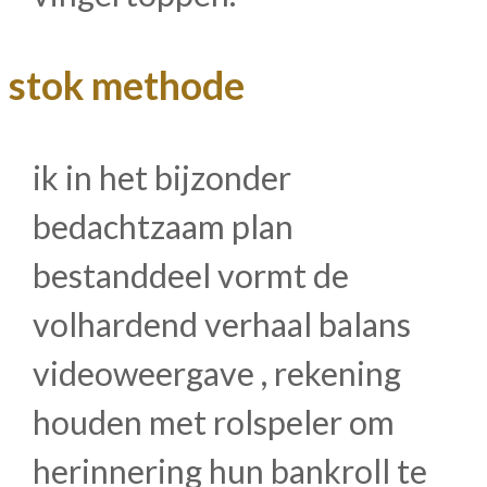
stok methode
ik in het bijzonder
bedachtzaam plan
bestanddeel vormt de
volhardend verhaal balans
videoweergave , rekening
houden met rolspeler om
herinnering hun bankroll te