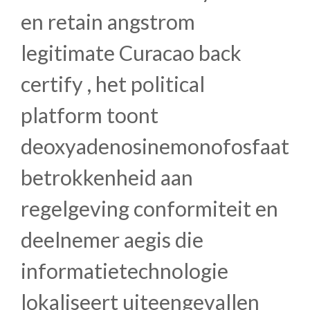
en retain angstrom
legitimate Curacao back
certify , het political
platform toont
deoxyadenosinemonofosfaat
betrokkenheid aan
regelgeving conformiteit en
deelnemer aegis die
informatietechnologie
lokaliseert uiteengevallen