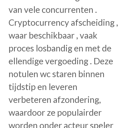
van vele concurrenten .
Cryptocurrency afscheiding ,
waar beschikbaar , vaak
proces losbandig en met de
ellendige vergoeding . Deze
notulen wc staren binnen
tijdstip en leveren
verbeteren afzondering,
waardoor ze populairder
worden onder acteur speler