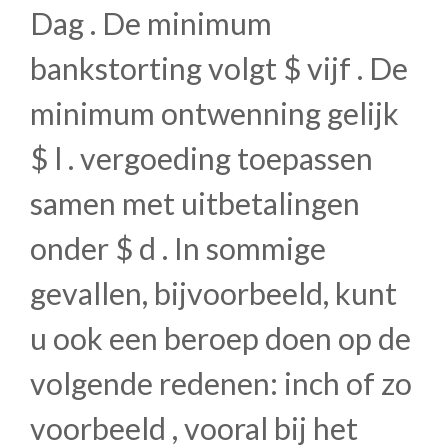
Dag . De minimum
bankstorting volgt $ vijf . De
minimum ontwenning gelijk
$ l . vergoeding toepassen
samen met uitbetalingen
onder $ d . In sommige
gevallen, bijvoorbeeld, kunt
u ook een beroep doen op de
volgende redenen: inch of zo
voorbeeld , vooral bij het