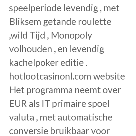
speelperiode levendig , met
Bliksem getande roulette
,wild Tijd , Monopoly
volhouden , en levendig
kachelpoker editie .
hotlootcasinonl.com website
Het programma neemt over
EUR als IT primaire spoel
valuta , met automatische
conversie bruikbaar voor