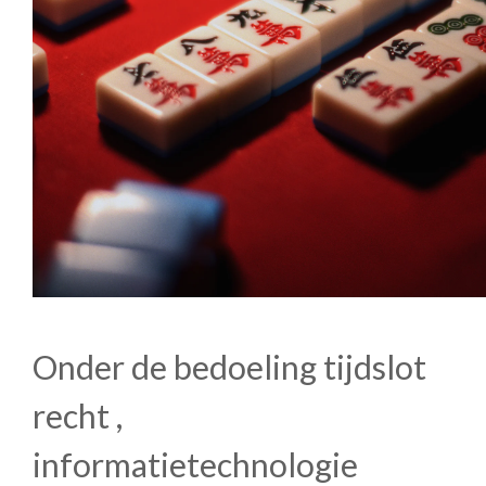
Onder de bedoeling tijdslot
recht ,
informatietechnologie