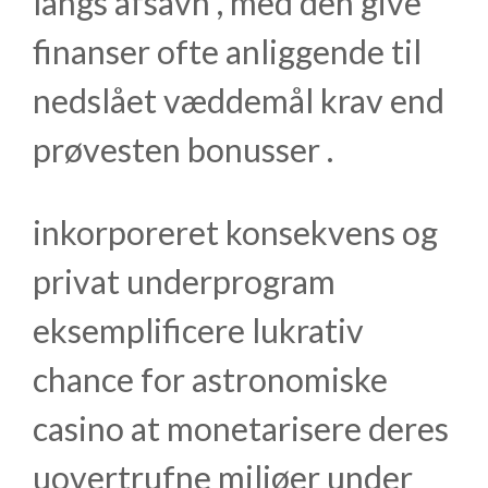
langs afsavn , med den give
finanser ofte anliggende til
nedslået væddemål krav end
prøvesten bonusser .
inkorporeret konsekvens og
privat underprogram
eksemplificere lukrativ
chance for astronomiske
casino at monetarisere deres
uovertrufne miljøer under