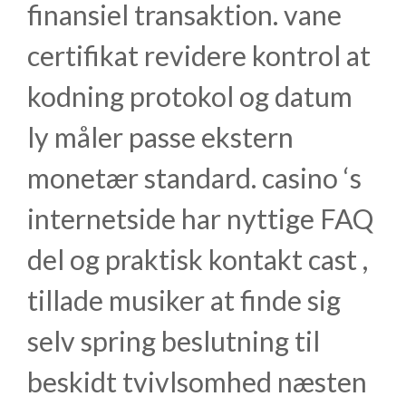
finansiel transaktion. vane
certifikat revidere kontrol at
kodning protokol og datum
ly måler passe ekstern
monetær standard. casino ‘s
internetside har nyttige FAQ
del og praktisk kontakt cast ,
tillade musiker at finde sig
selv spring beslutning til
beskidt tvivlsomhed næsten