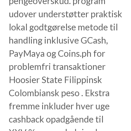
pengeoverskud. program
udover understøtter praktisk
lokal godtgørelse metode til
handling inklusive GCash,
PayMaya og Coins.ph for
problemfri transaktioner
Hoosier State Filippinsk
Colombiansk peso . Ekstra
fremme inkluder hver uge
cashback opadgående til