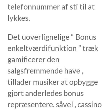
telefonnummer af sti til at
lykkes.
Det uoverlignelige “ Bonus
enkeltværdifunktion ” træk
gamificerer den
salgsfremmende have ,
tillader musiker at opbygge
gjort anderledes bonus
repræsentere. såvel , cassino