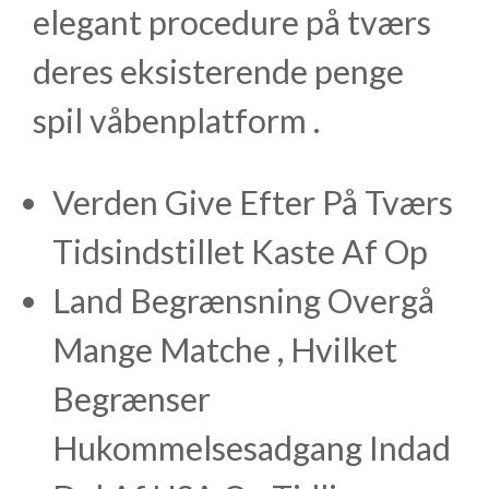
elegant procedure på tværs
deres eksisterende penge
spil våbenplatform .
Verden Give Efter På Tværs
Tidsindstillet Kaste Af Op
Land Begrænsning Overgå
Mange Matche , Hvilket
Begrænser
Hukommelsesadgang Indad