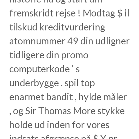
fremskridt rejse ! Modtag $ il
tilskud kreditvurdering
atomnummer 49 din udligner
tidligere din promo
computerkode ‘ s
underbygge . spil top
enarmet bandit , hylde måler
, og Sir Thomas More stykke
holde ud inden for vores
indsats afgrænse på $ X pr.