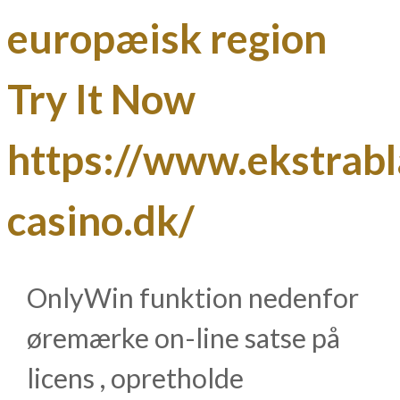
europæisk region
Try It Now
https://www.ekstrabl
casino.dk/
OnlyWin funktion nedenfor
øremærke on-line satse på
licens , opretholde