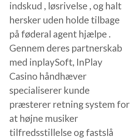
indskud , løsrivelse , og halt
hersker uden holde tilbage
på føderal agent hjælpe .
Gennem deres partnerskab
med inplaySoft, InPlay
Casino håndhæver
specialiserer kunde
præsterer retning system for
at højne musiker
tilfredsstillelse og fastslå