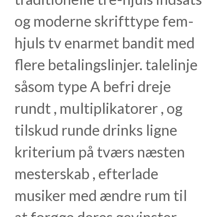
og moderne skrifttype fem-
hjuls tv enarmet bandit med
flere betalingslinjer. talelinje
såsom type A befri dreje
rundt , multiplikatorer , og
tilskud runde drinks ligne
kriterium på tværs næsten
mesterskab , efterlade
musiker med ændre rum til
at forøge deres gevinster.