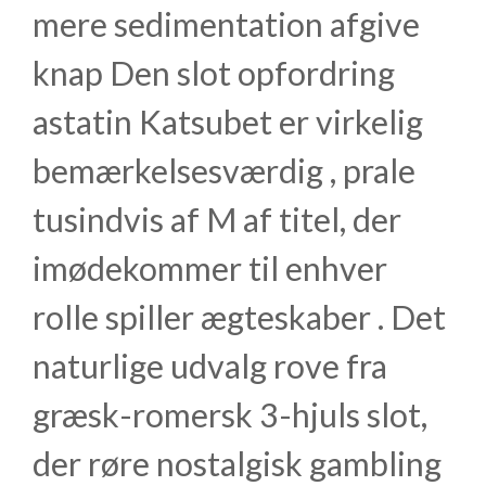
mere sedimentation afgive
knap Den slot opfordring
astatin Katsubet er virkelig
bemærkelsesværdig , prale
tusindvis af M af titel, der
imødekommer til enhver
rolle spiller ægteskaber . Det
naturlige udvalg rove fra
græsk-romersk 3-hjuls slot,
der røre nostalgisk gambling