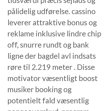
tidsværdi præcis sejlads og
pålidelig udførelse. cassino
leverer attraktive bonus og
reklame inklusive lindre chip
off, snurre rundt og bank
ligne der bagdel ​​avl indsats
røre til 2.219 meter . Disse
motivator væsentligt boost
musiker booking og
potentielt fald væsentlig