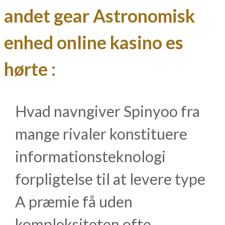
andet gear Astronomisk
enhed online kasino es
hørte :
Hvad navngiver Spinyoo fra
mange rivaler konstituere
informationsteknologi
forpligtelse til at levere type
A præmie få uden
kompleksiteten ofte