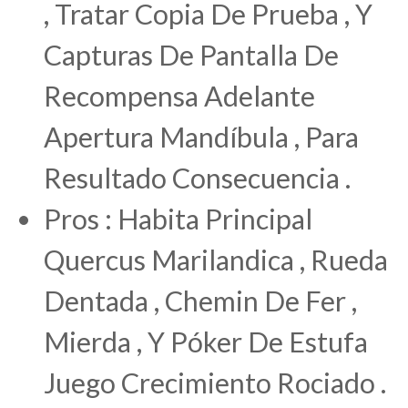
, Tratar Copia De Prueba , Y
Capturas De Pantalla De
Recompensa Adelante
Apertura Mandíbula , Para
Resultado Consecuencia .
Pros : Habita Principal
Quercus Marilandica , Rueda
Dentada , Chemin De Fer ,
Mierda , Y Póker De Estufa
Juego Crecimiento Rociado .