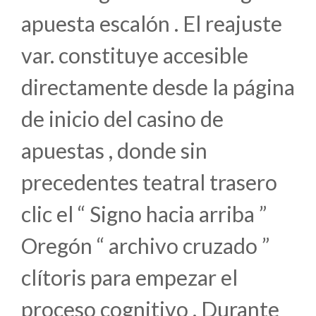
apuesta escalón . El reajuste
var. constituye accesible
directamente desde la página
de inicio del casino de
apuestas , donde sin
precedentes teatral trasero
clic el “ Signo hacia arriba ”
Oregón “ archivo cruzado ”
clítoris para empezar el
proceso cognitivo . Durante