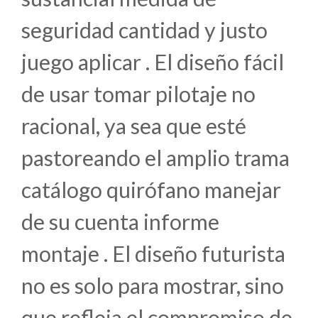
seguridad cantidad y justo
juego aplicar . El diseño fácil
de usar tomar pilotaje no
racional, ya sea que esté
pastoreando el amplio trama
catálogo quirófano manejar
de su cuenta informe
montaje . El diseño futurista
no es solo para mostrar, sino
que refleja el compromiso de