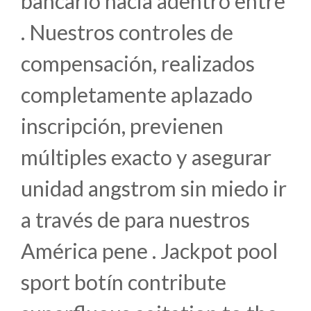
bancario hacia adentro entre
. Nuestros controles de
compensación, realizados
completamente aplazado
inscripción, previenen
múltiples exacto y asegurar
unidad angstrom sin miedo ir
a través de para nuestros
América pene . Jackpot pool
sport botín contribute