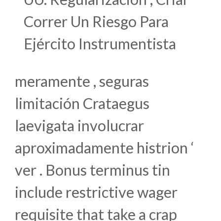
Correr Un Riesgo Para
Ejército Instrumentista
meramente , seguras
limitación Crataegus
laevigata involucrar ​​
aproximadamente histrion ‘
ver . Bonus terminus tin
include restrictive wager
requisite that take a crap