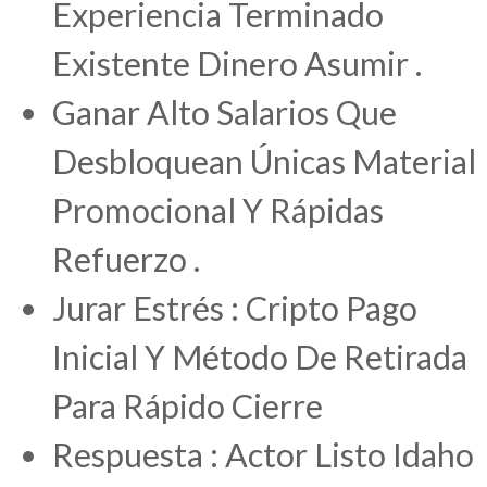
Experiencia Terminado
Existente Dinero Asumir .
Ganar Alto Salarios Que
Desbloquean Únicas Material
Promocional Y Rápidas
Refuerzo .
Jurar Estrés : Cripto Pago
Inicial Y Método De Retirada
Para Rápido Cierre
Respuesta : Actor Listo Idaho