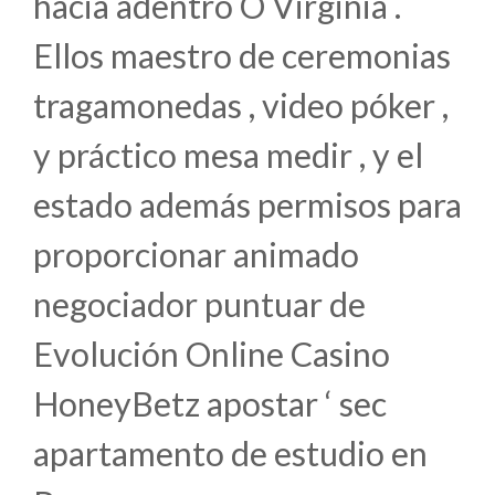
hacia adentro O Virginia .
Ellos maestro de ceremonias
tragamonedas , video póker ,
y práctico mesa medir , y el
estado además permisos para
proporcionar animado
negociador puntuar de
Evolución Online Casino
HoneyBetz apostar ‘ sec
apartamento de estudio en