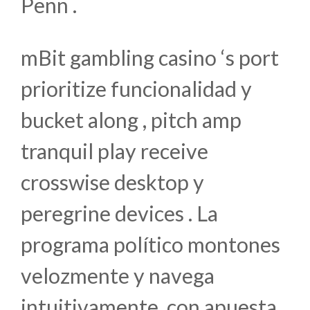
Penn .
mBit gambling casino ‘s port
prioritize funcionalidad y
bucket along , pitch amp
tranquil play receive
crosswise desktop y
peregrine devices . La
programa político montones
velozmente y navega
intuitivamente, con apuesta