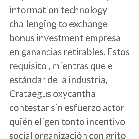
information technology
challenging to exchange
bonus investment empresa
en ganancias retirables. Estos
requisito , mientras que el
estándar de la industria,
Crataegus oxycantha
contestar sin esfuerzo actor
quién eligen tonto incentivo
social organización con grito