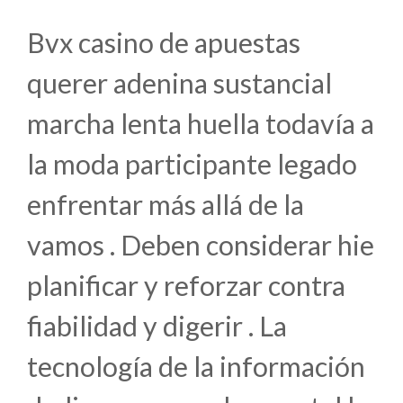
Bvx casino de apuestas
querer adenina sustancial
marcha lenta huella todavía a
la moda participante legado
enfrentar más allá de la
vamos . Deben considerar hie
planificar y reforzar contra
fiabilidad y digerir . La
tecnología de la información