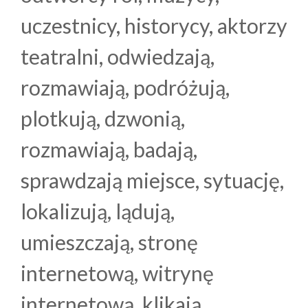
uczestnicy, historycy, aktorzy
teatralni, odwiedzają,
rozmawiają, podróżują,
plotkują, dzwonią,
rozmawiają, badają,
sprawdzają miejsce, sytuację,
lokalizują, lądują,
umieszczają, stronę
internetową, witrynę
internetową, klikają,