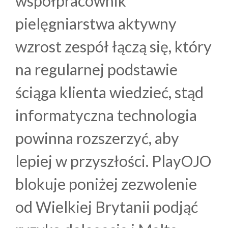
współpracownik
pielęgniarstwa aktywny
wzrost zespół łączą się, który
na regularnej podstawie
ściąga klienta wiedzieć, stąd
informatyczna technologia
powinna rozszerzyć, aby
lepiej w przyszłości. PlayOJO
blokuje poniżej zezwolenie
od Wielkiej Brytanii podjąć