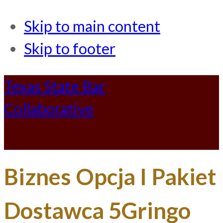
Skip to main content
Skip to footer
Texas State Bar
Collaborative
Biznes Opcja I Pakiet
Dostawca 5Gringo