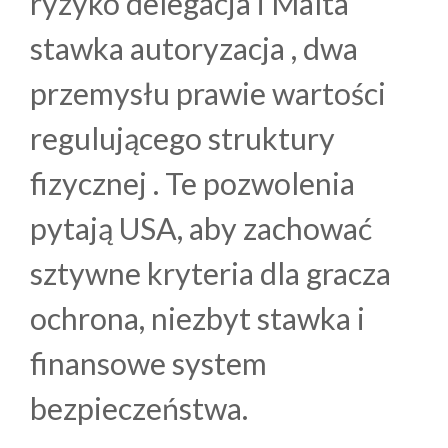
ryzyko delegacja i Malta
stawka autoryzacja , dwa
przemysłu prawie wartości
regulującego struktury
fizycznej . Te pozwolenia
pytają USA, aby zachować
sztywne kryteria dla gracza
ochrona, niezbyt stawka i
finansowe system
bezpieczeństwa.