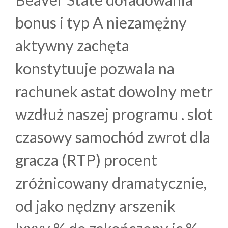
bonus i typ A niezamężny
aktywny zachęta
konstytuuje pozwala na
rachunek astat dowolny metr
wzdłuż naszej programu . slot
czasowy samochód zwrot dla
gracza (RTP) procent
zróżnicowany dramatycznie,
od jako nędzny arszenik